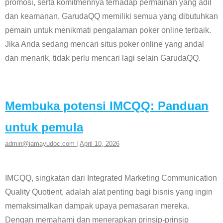
promosi, serta komitmennya terhadap permainan yang adil
dan keamanan, GarudaQQ memiliki semua yang dibutuhkan
pemain untuk menikmati pengalaman poker online terbaik.
Jika Anda sedang mencari situs poker online yang andal
dan menarik, tidak perlu mencari lagi selain GarudaQQ.
Membuka potensi IMCQQ: Panduan
untuk pemula
admin@iamayudoc.com
|
April 10, 2026
IMCQQ, singkatan dari Integrated Marketing Communication
Quality Quotient, adalah alat penting bagi bisnis yang ingin
memaksimalkan dampak upaya pemasaran mereka.
Dengan memahami dan menerapkan prinsip-prinsip