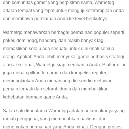
dan komunitas gamer yang berpikiran sama, Warnetqq
adalah tempat yang tepat untuk menguji keterampilan Anda
dan membawa permainan Anda ke level berikutnya.
Warnetqq menawarkan berbagai permainan populer seperti
poker, dominoqq, bandarq, dan masih banyak lagi,
memastikan selalu ada sesuatu untuk dinikmati semua
orang. Apakah Anda lebih menyukai game berbasis strategi
atau aksi cepat, Warnetqq siap membantu Anda. Platform ini
juga menampilkan turnamen dan kompetisi reguler,
memungkinkan Anda menantang diri sendiri melawan
pemain terbaik dari seluruh dunia dan membuktikan
kehebatan bermain game Anda.
Salah satu fitur utama Warnetqq adalah antarmukanya yang
ramah pengguna, yang memudahkan navigasi dan
menemukan permainan yang Anda minati. Dengan proses