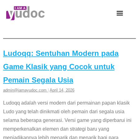
Skip
to
content
Ludoqq: Sentuhan Modern pada
Game Klasik yang Cocok untuk
Pemain Segala Usia
admin@iamayudoc.com
|
April 14, 2026
Ludoqq adalah versi modern dari permainan papan klasik
Ludo yang telah dinikmati oleh pemain dari segala usia
selama beberapa generasi. Versi game yang diperbarui ini
memperkenalkan elemen dan strategi baru yang
menjadikannya lebih menarik dan menarik bagi para