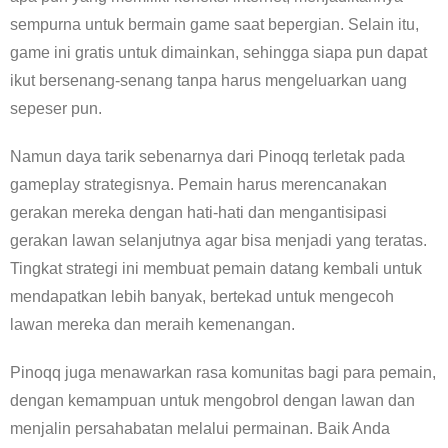
sempurna untuk bermain game saat bepergian. Selain itu,
game ini gratis untuk dimainkan, sehingga siapa pun dapat
ikut bersenang-senang tanpa harus mengeluarkan uang
sepeser pun.
Namun daya tarik sebenarnya dari Pinoqq terletak pada
gameplay strategisnya. Pemain harus merencanakan
gerakan mereka dengan hati-hati dan mengantisipasi
gerakan lawan selanjutnya agar bisa menjadi yang teratas.
Tingkat strategi ini membuat pemain datang kembali untuk
mendapatkan lebih banyak, bertekad untuk mengecoh
lawan mereka dan meraih kemenangan.
Pinoqq juga menawarkan rasa komunitas bagi para pemain,
dengan kemampuan untuk mengobrol dengan lawan dan
menjalin persahabatan melalui permainan. Baik Anda