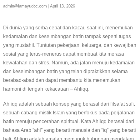
admin@iamayudoc.com
|
April 13, 2026
Di dunia yang serba cepat dan kacau saat ini, menemukan
kedamaian dan keseimbangan batin tampak seperti tugas
yang mustahil. Tuntutan pekerjaan, keluarga, dan kewajiban
sosial yang terus-menerus dapat membuat kita merasa
kewalahan dan stres. Namun, ada jalan menuju kedamaian
dan keseimbangan batin yang telah dipraktikkan selama
berabad-abad dan dapat membantu kita menemukan
harmoni di tengah kekacauan – Ahliqq.
Ahliqq adalah sebuah konsep yang berasal dari filsafat sufi,
sebuah cabang mistik Islam yang berfokus pada perjalanan
batin menuju pencerahan spiritual. Kata Ahliqq berasal dari
bahasa Arab “ahl” yang berarti manusia dan “iq” yang berarti
hati. Ahliqq adalah amalan memupuk hubungan mendalam