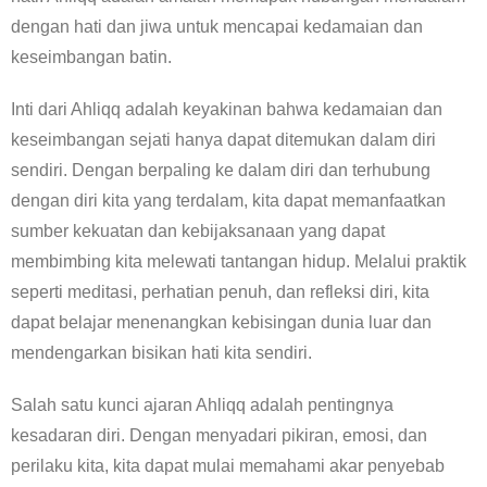
dengan hati dan jiwa untuk mencapai kedamaian dan
keseimbangan batin.
Inti dari Ahliqq adalah keyakinan bahwa kedamaian dan
keseimbangan sejati hanya dapat ditemukan dalam diri
sendiri. Dengan berpaling ke dalam diri dan terhubung
dengan diri kita yang terdalam, kita dapat memanfaatkan
sumber kekuatan dan kebijaksanaan yang dapat
membimbing kita melewati tantangan hidup. Melalui praktik
seperti meditasi, perhatian penuh, dan refleksi diri, kita
dapat belajar menenangkan kebisingan dunia luar dan
mendengarkan bisikan hati kita sendiri.
Salah satu kunci ajaran Ahliqq adalah pentingnya
kesadaran diri. Dengan menyadari pikiran, emosi, dan
perilaku kita, kita dapat mulai memahami akar penyebab