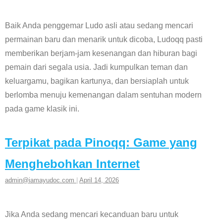
Baik Anda penggemar Ludo asli atau sedang mencari
permainan baru dan menarik untuk dicoba, Ludoqq pasti
memberikan berjam-jam kesenangan dan hiburan bagi
pemain dari segala usia. Jadi kumpulkan teman dan
keluargamu, bagikan kartunya, dan bersiaplah untuk
berlomba menuju kemenangan dalam sentuhan modern
pada game klasik ini.
Terpikat pada Pinoqq: Game yang
Menghebohkan Internet
admin@iamayudoc.com
|
April 14, 2026
Jika Anda sedang mencari kecanduan baru untuk