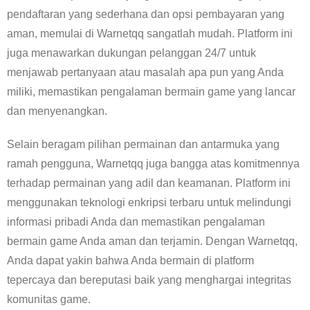
pendaftaran yang sederhana dan opsi pembayaran yang
aman, memulai di Warnetqq sangatlah mudah. Platform ini
juga menawarkan dukungan pelanggan 24/7 untuk
menjawab pertanyaan atau masalah apa pun yang Anda
miliki, memastikan pengalaman bermain game yang lancar
dan menyenangkan.
Selain beragam pilihan permainan dan antarmuka yang
ramah pengguna, Warnetqq juga bangga atas komitmennya
terhadap permainan yang adil dan keamanan. Platform ini
menggunakan teknologi enkripsi terbaru untuk melindungi
informasi pribadi Anda dan memastikan pengalaman
bermain game Anda aman dan terjamin. Dengan Warnetqq,
Anda dapat yakin bahwa Anda bermain di platform
tepercaya dan bereputasi baik yang menghargai integritas
komunitas game.