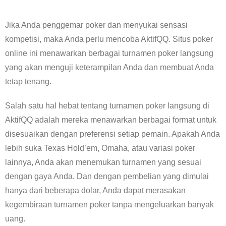
Jika Anda penggemar poker dan menyukai sensasi
kompetisi, maka Anda perlu mencoba AktifQQ. Situs poker
online ini menawarkan berbagai turnamen poker langsung
yang akan menguji keterampilan Anda dan membuat Anda
tetap tenang.
Salah satu hal hebat tentang turnamen poker langsung di
AktifQQ adalah mereka menawarkan berbagai format untuk
disesuaikan dengan preferensi setiap pemain. Apakah Anda
lebih suka Texas Hold’em, Omaha, atau variasi poker
lainnya, Anda akan menemukan turnamen yang sesuai
dengan gaya Anda. Dan dengan pembelian yang dimulai
hanya dari beberapa dolar, Anda dapat merasakan
kegembiraan turnamen poker tanpa mengeluarkan banyak
uang.