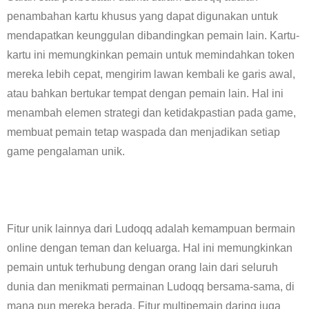
penambahan kartu khusus yang dapat digunakan untuk
mendapatkan keunggulan dibandingkan pemain lain. Kartu-
kartu ini memungkinkan pemain untuk memindahkan token
mereka lebih cepat, mengirim lawan kembali ke garis awal,
atau bahkan bertukar tempat dengan pemain lain. Hal ini
menambah elemen strategi dan ketidakpastian pada game,
membuat pemain tetap waspada dan menjadikan setiap
game pengalaman unik.
Fitur unik lainnya dari Ludoqq adalah kemampuan bermain
online dengan teman dan keluarga. Hal ini memungkinkan
pemain untuk terhubung dengan orang lain dari seluruh
dunia dan menikmati permainan Ludoqq bersama-sama, di
mana pun mereka berada. Fitur multipemain daring juga