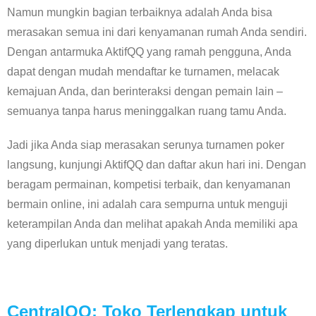
Namun mungkin bagian terbaiknya adalah Anda bisa
merasakan semua ini dari kenyamanan rumah Anda sendiri.
Dengan antarmuka AktifQQ yang ramah pengguna, Anda
dapat dengan mudah mendaftar ke turnamen, melacak
kemajuan Anda, dan berinteraksi dengan pemain lain –
semuanya tanpa harus meninggalkan ruang tamu Anda.
Jadi jika Anda siap merasakan serunya turnamen poker
langsung, kunjungi AktifQQ dan daftar akun hari ini. Dengan
beragam permainan, kompetisi terbaik, dan kenyamanan
bermain online, ini adalah cara sempurna untuk menguji
keterampilan Anda dan melihat apakah Anda memiliki apa
yang diperlukan untuk menjadi yang teratas.
CentralQQ: Toko Terlengkap untuk