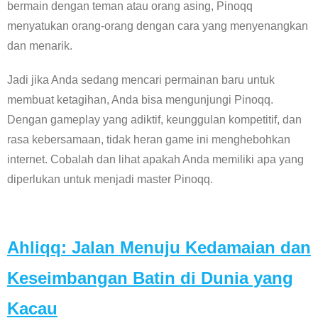
bermain dengan teman atau orang asing, Pinoqq
menyatukan orang-orang dengan cara yang menyenangkan
dan menarik.
Jadi jika Anda sedang mencari permainan baru untuk
membuat ketagihan, Anda bisa mengunjungi Pinoqq.
Dengan gameplay yang adiktif, keunggulan kompetitif, dan
rasa kebersamaan, tidak heran game ini menghebohkan
internet. Cobalah dan lihat apakah Anda memiliki apa yang
diperlukan untuk menjadi master Pinoqq.
Ahliqq: Jalan Menuju Kedamaian dan
Keseimbangan Batin di Dunia yang
Kacau