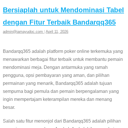
Bersiaplah untuk Mendominasi Tabel
dengan Fitur Terbaik Bandarqq365
admin@iamayudoc.com
|
April 11, 2026
Bandarqq365 adalah platform poker online terkemuka yang
menawarkan berbagai fitur terbaik untuk membantu pemain
mendominasi meja. Dengan antarmuka yang ramah
pengguna, opsi pembayaran yang aman, dan pilihan
permainan yang menarik, Bandarqq365 adalah tujuan
sempurna bagi pemula dan pemain berpengalaman yang
ingin mempertajam keterampilan mereka dan menang
besar.
Salah satu fitur menonjol dari Bandarqq365 adalah pilihan