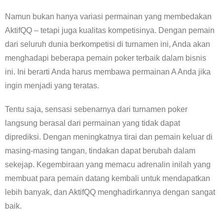
Namun bukan hanya variasi permainan yang membedakan
AktifQQ – tetapi juga kualitas kompetisinya. Dengan pemain
dari seluruh dunia berkompetisi di turnamen ini, Anda akan
menghadapi beberapa pemain poker terbaik dalam bisnis
ini. Ini berarti Anda harus membawa permainan A Anda jika
ingin menjadi yang teratas.
Tentu saja, sensasi sebenarnya dari turnamen poker
langsung berasal dari permainan yang tidak dapat
diprediksi. Dengan meningkatnya tirai dan pemain keluar di
masing-masing tangan, tindakan dapat berubah dalam
sekejap. Kegembiraan yang memacu adrenalin inilah yang
membuat para pemain datang kembali untuk mendapatkan
lebih banyak, dan AktifQQ menghadirkannya dengan sangat
baik.