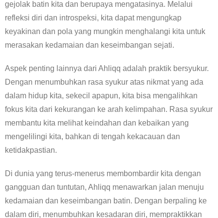
gejolak batin kita dan berupaya mengatasinya. Melalui
refleksi diri dan introspeksi, kita dapat mengungkap
keyakinan dan pola yang mungkin menghalangi kita untuk
merasakan kedamaian dan keseimbangan sejati.
Aspek penting lainnya dari Ahliqq adalah praktik bersyukur.
Dengan menumbuhkan rasa syukur atas nikmat yang ada
dalam hidup kita, sekecil apapun, kita bisa mengalihkan
fokus kita dari kekurangan ke arah kelimpahan. Rasa syukur
membantu kita melihat keindahan dan kebaikan yang
mengelilingi kita, bahkan di tengah kekacauan dan
ketidakpastian.
Di dunia yang terus-menerus membombardir kita dengan
gangguan dan tuntutan, Ahliqq menawarkan jalan menuju
kedamaian dan keseimbangan batin. Dengan berpaling ke
dalam diri, menumbuhkan kesadaran diri, mempraktikkan