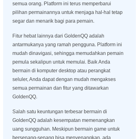
semua orang. Platform ini terus memperbarui
pilihan permainannya untuk menjaga hal-hal tetap
segar dan menarik bagi para pemain.
Fitur hebat lainnya dari GoldenQQ adalah
antarmukanya yang ramah pengguna. Platform ini
mudah dinavigasi, sehingga memudahkan pemain
pemula sekalipun untuk memulai. Baik Anda
bermain di komputer desktop atau perangkat
seluler, Anda dapat dengan mudah mengakses
semua permainan dan fitur yang ditawarkan
GoldenQQ.
Salah satu keuntungan terbesar bermain di
GoldenQQ adalah kesempatan memenangkan
uang sungguhan. Meskipun bermain game untuk
bersenang-senang bisa menyenangkan, ada