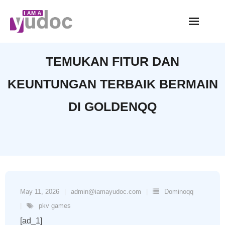
Skip
to
content
TEMUKAN FITUR DAN
KEUNTUNGAN TERBAIK BERMAIN
DI GOLDENQQ
May 11, 2026
admin@iamayudoc.com
Dominoqq
pkv games
[ad_1]