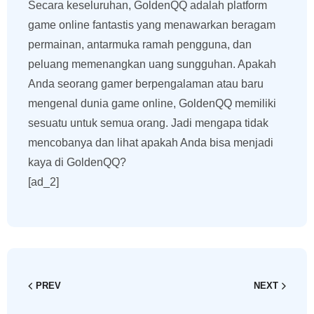
Secara keseluruhan, GoldenQQ adalah platform
game online fantastis yang menawarkan beragam
permainan, antarmuka ramah pengguna, dan
peluang memenangkan uang sungguhan. Apakah
Anda seorang gamer berpengalaman atau baru
mengenal dunia game online, GoldenQQ memiliki
sesuatu untuk semua orang. Jadi mengapa tidak
mencobanya dan lihat apakah Anda bisa menjadi
kaya di GoldenQQ?
[ad_2]
PREV
NEXT