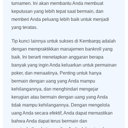
turnamen. Ini akan membantu Anda membuat
keputusan yang lebih tepat saat bermain, dan
memberi Anda peluang lebih baik untuk menjadi
yang teratas.
Tip kunci lainnya untuk sukses di Kembarqq adalah
dengan mempraktikkan manajemen bankroll yang
baik. Ini berarti menetapkan anggaran berapa
banyak yang ingin Anda keluarkan untuk permainan
poker, dan menaatinya. Penting untuk hanya
bermain dengan uang yang Anda mampu
kehilangannya, dan menghindari mengejar
kerugian atau bermain dengan uang yang Anda
tidak mampu kehilangannya. Dengan mengelola
uang Anda secara efektif, Anda dapat memastikan
bahwa Anda dapat terus bermain dan