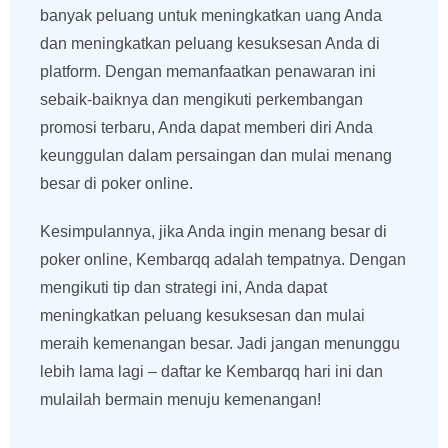
banyak peluang untuk meningkatkan uang Anda
dan meningkatkan peluang kesuksesan Anda di
platform. Dengan memanfaatkan penawaran ini
sebaik-baiknya dan mengikuti perkembangan
promosi terbaru, Anda dapat memberi diri Anda
keunggulan dalam persaingan dan mulai menang
besar di poker online.
Kesimpulannya, jika Anda ingin menang besar di
poker online, Kembarqq adalah tempatnya. Dengan
mengikuti tip dan strategi ini, Anda dapat
meningkatkan peluang kesuksesan dan mulai
meraih kemenangan besar. Jadi jangan menunggu
lebih lama lagi – daftar ke Kembarqq hari ini dan
mulailah bermain menuju kemenangan!