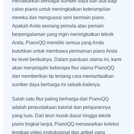
menawarkan berbagai sumber daya dan alat bagi
calon pianis untuk meningkatkan keterampilan
mereka dan menguasai seni bermain piano.
Apakah Anda seorang pemula atau pemain
berpengalaman yang ingin meningkatkan teknik
Anda, PianoQQ memiliki semua yang Anda
butuhkan untuk membawa permainan piano Anda
ke level berikutnya. Dalam panduan utama ini, kami
akan menjelajahi beberapa fitur utama PianoQQ
dan memberikan tip tentang cara memanfaatkan
sumber daya berharga ini sebaik-baiknya.
Salah satu fitur paling berharga dari PianoQQ
adalah perpustakaan tutorial dan pelajarannya
yang luas. Dari teori musik dasar hingga teknik
piano tingkat lanjut, PianoQQ menawarkan koleksi
lengkap video instruksional dan artikel yang