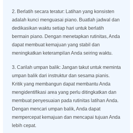
2. Berlatih secara teratur: Latihan yang konsisten
adalah kunci menguasai piano. Buatlah jadwal dan
dedikasikan waktu setiap hari untuk berlatih
bermain piano. Dengan menetapkan rutinitas, Anda
dapat membuat kemajuan yang stabil dan
meningkatkan keterampilan Anda seiring waktu.
3. Carilah umpan balik: Jangan takut untuk meminta
umpan balik dari instruktur dan sesama pianis.
Kritik yang membangun dapat membantu Anda
mengidentifikasi area yang perlu ditingkatkan dan
membuat penyesuaian pada rutinitas latihan Anda.
Dengan mencari umpan balik, Anda dapat
mempercepat kemajuan dan mencapai tujuan Anda
lebih cepat.