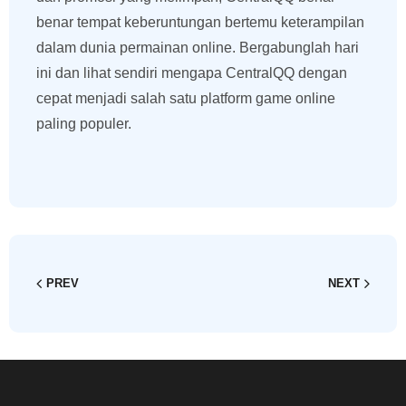
benar tempat keberuntungan bertemu keterampilan
dalam dunia permainan online. Bergabunglah hari
ini dan lihat sendiri mengapa CentralQQ dengan
cepat menjadi salah satu platform game online
paling populer.
PREV
NEXT