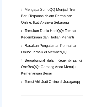
Mengapa SumoQQ Menjadi Tren
Baru Terpanas dalam Permainan
Online: Ikuti Aksinya Sekarang
Temukan Dunia HobiQQ: Tempat
Kegembiraan dan Hadiah Menanti
Rasakan Pengalaman Permainan
Online Terbaik di MemberQQ
Bergabunglah dalam Kegembiraan di
OneBetQQ: Gerbang Anda Menuju
Kemenangan Besar
Temui Ahli Judi Online di Juraganqq