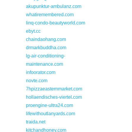
akupunktur-ambulanz.com
whatiremembered.com
linq-condo-beautyworld.com
ebyt.cc
chaindaohang.com
drmarkbuddha.com
lg-air-conditioning-
maintenance.com
infoorator.com
novte.com
7hpizzaeasternmarket.com
hollaendisches-viertel.com
proengine-ultra24.com
lifewithoutlanyards.com
traida.net
kitchandhoney.com