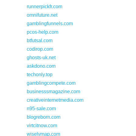
runnerpickfr.com
omnifuture.net
gamblingfunnels.com
pcos-help.com
btfutsal.com
codirop.com
ghosts-uk.net
askdono.com
techonly.top
gamblingcompete.com
businesssmagazine.com
creativeinternetmedia.com
n95-sale.com
blogreborn.com
virtcitnow.com
wiselymap.com