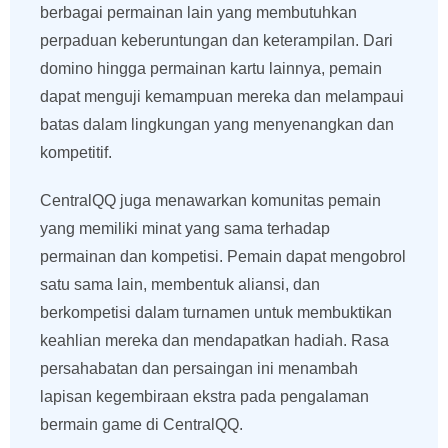
berbagai permainan lain yang membutuhkan
perpaduan keberuntungan dan keterampilan. Dari
domino hingga permainan kartu lainnya, pemain
dapat menguji kemampuan mereka dan melampaui
batas dalam lingkungan yang menyenangkan dan
kompetitif.
CentralQQ juga menawarkan komunitas pemain
yang memiliki minat yang sama terhadap
permainan dan kompetisi. Pemain dapat mengobrol
satu sama lain, membentuk aliansi, dan
berkompetisi dalam turnamen untuk membuktikan
keahlian mereka dan mendapatkan hadiah. Rasa
persahabatan dan persaingan ini menambah
lapisan kegembiraan ekstra pada pengalaman
bermain game di CentralQQ.