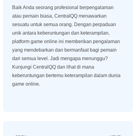
Baik Anda seorang profesional berpengalaman
atau pemain biasa, CentralQQ menawarkan
sesuatu untuk semua orang. Dengan perpaduan
unik antara keberuntungan dan keterampilan,
platform game online ini memberikan pengalaman
yang mendebarkan dan bermanfaat bagi pemain
dari semua level. Jadi mengapa menunggu?
Kunjungi CentralQQ dan lihat di mana
keberuntungan bertemu keterampilan dalam dunia
game online.