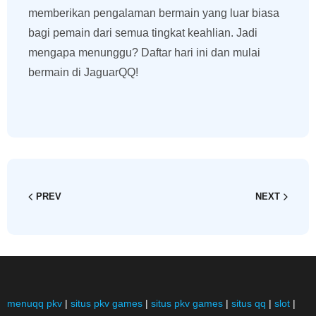
memberikan pengalaman bermain yang luar biasa
bagi pemain dari semua tingkat keahlian. Jadi
mengapa menunggu? Daftar hari ini dan mulai
bermain di JaguarQQ!
PREV
NEXT
menuqq pkv
|
situs pkv games
|
situs pkv games
|
situs qq
|
slot
|