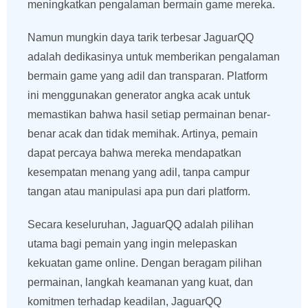
meningkatkan pengalaman bermain game mereka.
Namun mungkin daya tarik terbesar JaguarQQ
adalah dedikasinya untuk memberikan pengalaman
bermain game yang adil dan transparan. Platform
ini menggunakan generator angka acak untuk
memastikan bahwa hasil setiap permainan benar-
benar acak dan tidak memihak. Artinya, pemain
dapat percaya bahwa mereka mendapatkan
kesempatan menang yang adil, tanpa campur
tangan atau manipulasi apa pun dari platform.
Secara keseluruhan, JaguarQQ adalah pilihan
utama bagi pemain yang ingin melepaskan
kekuatan game online. Dengan beragam pilihan
permainan, langkah keamanan yang kuat, dan
komitmen terhadap keadilan, JaguarQQ