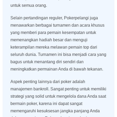
untuk semua orang.
Selain pertandingan reguler, Pokerpelangi juga
menawarkan berbagai turnamen dan acara khusus
yang memberi para pemain kesempatan untuk
memenangkan hadiah besar dan menguji
keterampilan mereka melawan pemain top dari
seluruh dunia. Turnamen ini bisa menjadi cara yang
bagus untuk menantang diri sendiri dan
meningkatkan permainan Anda di bawah tekanan.
Aspek penting lainnya dari poker adalah
manajemen bankroll. Sangat penting untuk memiliki
strategi yang solid untuk mengelola dana Anda saat
bermain poker, karena ini dapat sangat
memengaruhi kesuksesan jangka panjang Anda