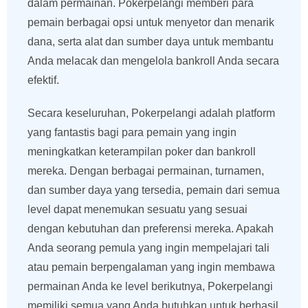
dalam permainan. Pokerpelangi memberi para
pemain berbagai opsi untuk menyetor dan menarik
dana, serta alat dan sumber daya untuk membantu
Anda melacak dan mengelola bankroll Anda secara
efektif.
Secara keseluruhan, Pokerpelangi adalah platform
yang fantastis bagi para pemain yang ingin
meningkatkan keterampilan poker dan bankroll
mereka. Dengan berbagai permainan, turnamen,
dan sumber daya yang tersedia, pemain dari semua
level dapat menemukan sesuatu yang sesuai
dengan kebutuhan dan preferensi mereka. Apakah
Anda seorang pemula yang ingin mempelajari tali
atau pemain berpengalaman yang ingin membawa
permainan Anda ke level berikutnya, Pokerpelangi
memiliki semua yang Anda butuhkan untuk berhasil