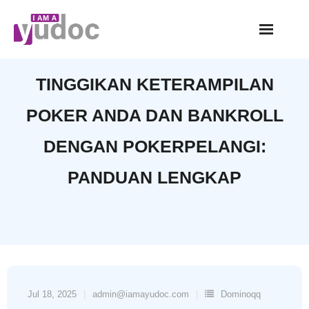
Skip
to
content
TINGGIKAN KETERAMPILAN
POKER ANDA DAN BANKROLL
DENGAN POKERPELANGI:
PANDUAN LENGKAP
Jul 18, 2025
admin@iamayudoc.com
Dominoqq