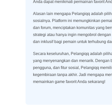
Anda dapat menikmati permainan favorit An
Alasan lain mengapa Pelangiqq adalah pilih
sosialnya. Platform ini memungkinkan pemain
dan forum, menciptakan komunitas yang ber
strategi atau hanya ingin mengobrol deng
dan inklusif bagi pemain untuk terhubung 
Secara keseluruhan, Pelangiqq adalah pili
yang menyenangkan dan menarik. Dengan b
pengguna, dan fitur sosial, Pelangiqq memi
kegembiraan tanpa akhir. Jadi mengapa menu
memainkan game favorit Anda sekarang!