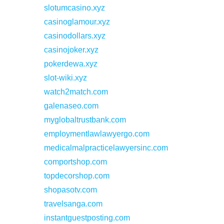
slotumcasino.xyz
casinoglamour.xyz
casinodollars.xyz
casinojoker.xyz
pokerdewa.xyz
slot-wiki.xyz
watch2match.com
galenaseo.com
myglobaltrustbank.com
employmentlawlawyergo.com
medicalmalpracticelawyersinc.com
comportshop.com
topdecorshop.com
shopasotv.com
travelsanga.com
instantguestposting.com