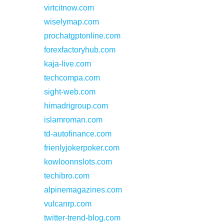
virtcitnow.com
wiselymap.com
prochatgptonline.com
forexfactoryhub.com
kaja-live.com
techcompa.com
sight-web.com
himadrigroup.com
islamroman.com
td-autofinance.com
frienlyjokerpoker.com
kowloonnslots.com
techibro.com
alpinemagazines.com
vulcanrp.com
twitter-trend-blog.com