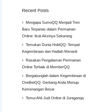
Recent Posts
Mengapa SumoQQ Menjadi Tren
Baru Terpanas dalam Permainan
Online: Ikuti Aksinya Sekarang
Temukan Dunia HobiQQ: Tempat
Kegembiraan dan Hadiah Menanti
Rasakan Pengalaman Permainan
Online Terbaik di MemberQQ
Bergabunglah dalam Kegembiraan di
OneBetQQ: Gerbang Anda Menuju
Kemenangan Besar
Temui Ahli Judi Online di Juraganqq