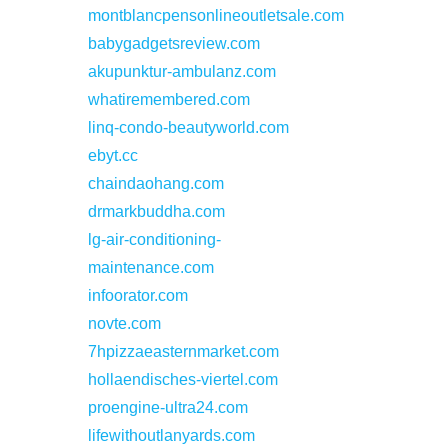
montblancpensonlineoutletsale.com
babygadgetsreview.com
akupunktur-ambulanz.com
whatiremembered.com
linq-condo-beautyworld.com
ebyt.cc
chaindaohang.com
drmarkbuddha.com
lg-air-conditioning-
maintenance.com
infoorator.com
novte.com
7hpizzaeasternmarket.com
hollaendisches-viertel.com
proengine-ultra24.com
lifewithoutlanyards.com