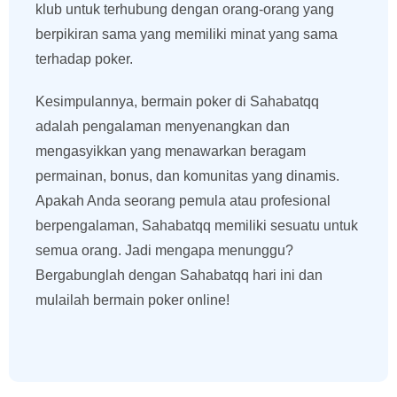
klub untuk terhubung dengan orang-orang yang
berpikiran sama yang memiliki minat yang sama
terhadap poker.
Kesimpulannya, bermain poker di Sahabatqq
adalah pengalaman menyenangkan dan
mengasyikkan yang menawarkan beragam
permainan, bonus, dan komunitas yang dinamis.
Apakah Anda seorang pemula atau profesional
berpengalaman, Sahabatqq memiliki sesuatu untuk
semua orang. Jadi mengapa menunggu?
Bergabunglah dengan Sahabatqq hari ini dan
mulailah bermain poker online!