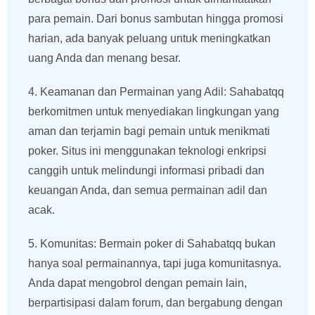
para pemain. Dari bonus sambutan hingga promosi
harian, ada banyak peluang untuk meningkatkan
uang Anda dan menang besar.
4. Keamanan dan Permainan yang Adil: Sahabatqq
berkomitmen untuk menyediakan lingkungan yang
aman dan terjamin bagi pemain untuk menikmati
poker. Situs ini menggunakan teknologi enkripsi
canggih untuk melindungi informasi pribadi dan
keuangan Anda, dan semua permainan adil dan
acak.
5. Komunitas: Bermain poker di Sahabatqq bukan
hanya soal permainannya, tapi juga komunitasnya.
Anda dapat mengobrol dengan pemain lain,
berpartisipasi dalam forum, dan bergabung dengan