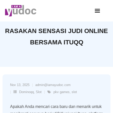
Skip
to
content
RASAKAN SENSASI JUDI ONLINE
BERSAMA ITUQQ
Nov 13, 2025
admin@iamayudoc.com
Dominoqq
,
Slot
pkv games
,
slot
Apakah Anda mencari cara baru dan menarik untuk