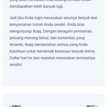
mendapatkan lebih banyak lagi.
Jadi jika Anda ingin merasakan serunya berjudi dari
kenyamanan rumah Anda sendiri, Anda bisa
mengunjungi Ituqq. Dengan beragam permainan,
peluang menang besar, dan komunitas yang
dinamis, Ituqq menawarkan semua yang Anda
butuhkan untuk menikmati keseruan berjudi online.
Daftar hari ini dan mulailah merasakan sensasinya
sendiri!
PREV
NEXT