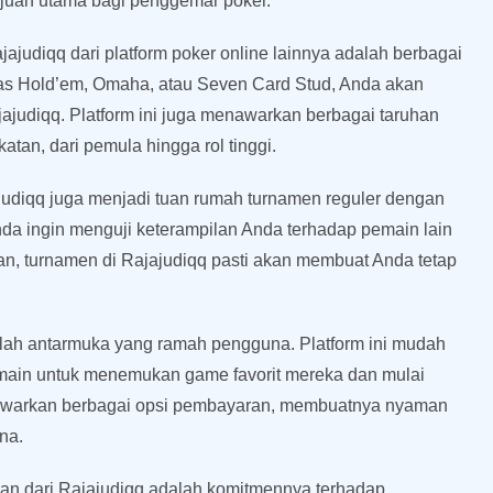
juan utama bagi penggemar poker.
ajudiqq dari platform poker online lainnya adalah berbagai
as Hold’em, Omaha, atau Seven Card Stud, Anda akan
judiqq. Platform ini juga menawarkan berbagai taruhan
tan, dari pemula hingga rol tinggi.
judiqq juga menjadi tuan rumah turnamen reguler dengan
da ingin menguji keterampilan Anda terhadap pemain lain
an, turnamen di Rajajudiqq pasti akan membuat Anda tetap
dalah antarmuka yang ramah pengguna. Platform ini mudah
main untuk menemukan game favorit mereka dan mulai
enawarkan berbagai opsi pembayaran, membuatnya nyaman
na.
an dari Rajajudiqq adalah komitmennya terhadap