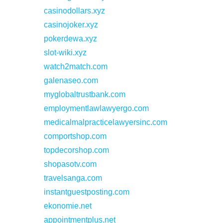
casinodollars.xyz
casinojoker.xyz
pokerdewa.xyz
slot-wiki.xyz
watch2match.com
galenaseo.com
myglobaltrustbank.com
employmentlawlawyergo.com
medicalmalpracticelawyersinc.com
comportshop.com
topdecorshop.com
shopasotv.com
travelsanga.com
instantguestposting.com
ekonomie.net
appointmentplus.net