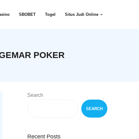
asino
SBOBET
Togel
Situs Judi Online
GGEMAR POKER
Search
SEARCH
Recent Posts