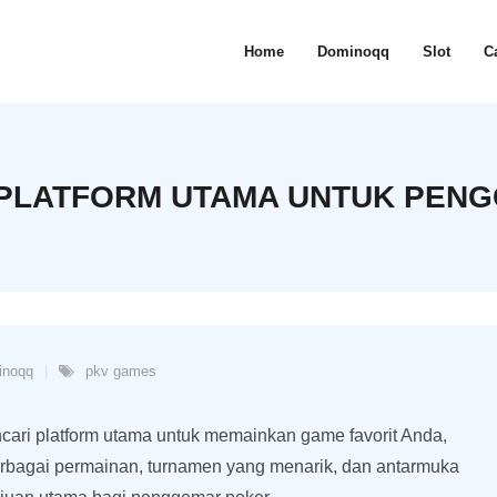
Home
Dominoqq
Slot
C
 PLATFORM UTAMA UNTUK PEN
inoqq
pkv games
ari platform utama untuk memainkan game favorit Anda,
 berbagai permainan, turnamen yang menarik, dan antarmuka