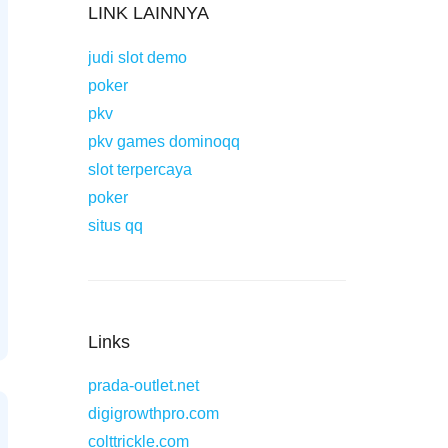
LINK LAINNYA
judi slot demo
poker
pkv
pkv games dominoqq
slot terpercaya
poker
situs qq
Links
prada-outlet.net
digigrowthpro.com
colttrickle.com