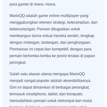
para gamer di mana -mana.
MarioQQ adalah game online multiplayer yang
menggabungkan elemen strategi, keterampilan, dan
keberuntungan. Pemain ditugaskan untuk
membangun dunia virtual mereka sendiri, lengkap
dengan rintangan, tantangan, dan penghargaan.
Permainan ini cepat dan kompetitif, dengan para
pemain berlomba-lomba ke posisi teratas di papan
peringkat.
Salah satu alasan utama mengapa MarioQQ
menjadi sangat populer adalah aksesibilitasnya.
Gim ini dapat dimainkan di berbagai perangkat,
termasuk smartphone, tablet, dan komputer,
memudahkan pemain untuk melompat dan mulai