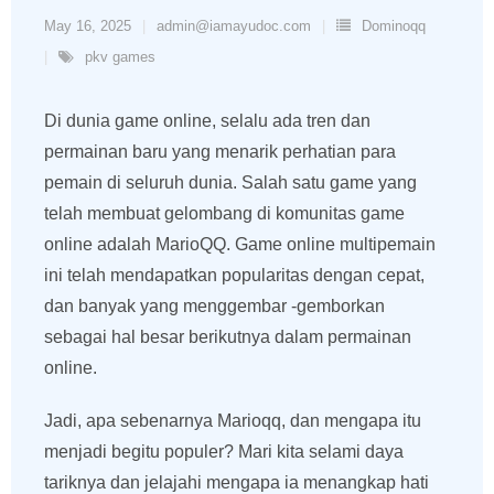
May 16, 2025
admin@iamayudoc.com
Dominoqq
pkv games
Di dunia game online, selalu ada tren dan
permainan baru yang menarik perhatian para
pemain di seluruh dunia. Salah satu game yang
telah membuat gelombang di komunitas game
online adalah MarioQQ. Game online multipemain
ini telah mendapatkan popularitas dengan cepat,
dan banyak yang menggembar -gemborkan
sebagai hal besar berikutnya dalam permainan
online.
Jadi, apa sebenarnya Marioqq, dan mengapa itu
menjadi begitu populer? Mari kita selami daya
tariknya dan jelajahi mengapa ia menangkap hati