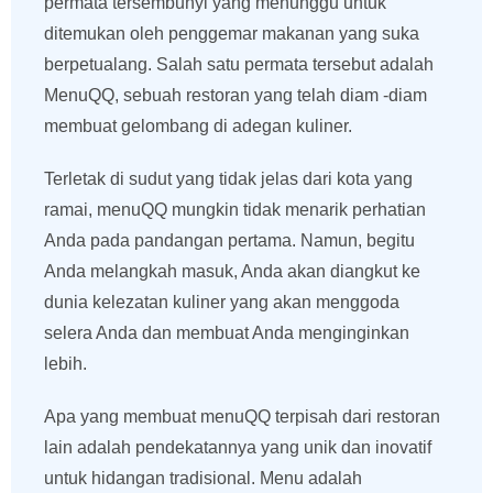
permata tersembunyi yang menunggu untuk
ditemukan oleh penggemar makanan yang suka
berpetualang. Salah satu permata tersebut adalah
MenuQQ, sebuah restoran yang telah diam -diam
membuat gelombang di adegan kuliner.
Terletak di sudut yang tidak jelas dari kota yang
ramai, menuQQ mungkin tidak menarik perhatian
Anda pada pandangan pertama. Namun, begitu
Anda melangkah masuk, Anda akan diangkut ke
dunia kelezatan kuliner yang akan menggoda
selera Anda dan membuat Anda menginginkan
lebih.
Apa yang membuat menuQQ terpisah dari restoran
lain adalah pendekatannya yang unik dan inovatif
untuk hidangan tradisional. Menu adalah