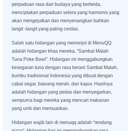
perpaduan rasa dari budaya yang berbeda,
menciptakan perpaduan selera yang harmonis yang
akan mengejutkan dan menyenangkan bahkan
langit -langit yang paling cerdas.
Salah satu hidangan yang menonjol di MenuQQ
adalah hidangan khas mereka, “Sambal Matah
Tuna Poke Bowl”. Hidangan ini menggabungkan
kesegaran tuna dengan rasa berani Sambal Matah,
bumbu tradisional Indonesia yang dibuat dengan
cabai segar, bawang merah, dan kapur. Hasilnya
adalah hidangan yang pedas dan menyegarkan,
sempurna bagi mereka yang mencari makanan
yang unik dan memuaskan.
Hidangan wajib lain di menuqq adalah “rendang
pizza”. Hidangan fusi ini menggabungkan rasa