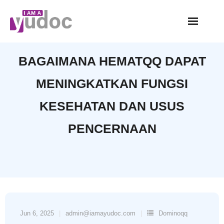
Skip
to
content
BAGAIMANA HEMATQQ DAPAT
MENINGKATKAN FUNGSI
KESEHATAN DAN USUS
PENCERNAAN
Jun 6, 2025
admin@iamayudoc.com
Dominoqq