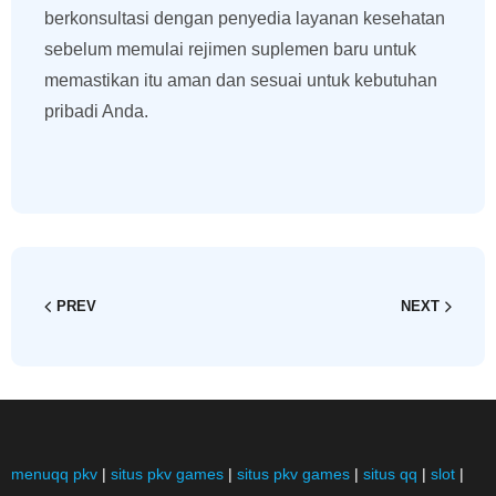
berkonsultasi dengan penyedia layanan kesehatan
sebelum memulai rejimen suplemen baru untuk
memastikan itu aman dan sesuai untuk kebutuhan
pribadi Anda.
PREV
NEXT
menuqq pkv
|
situs pkv games
|
situs pkv games
|
situs qq
|
slot
|