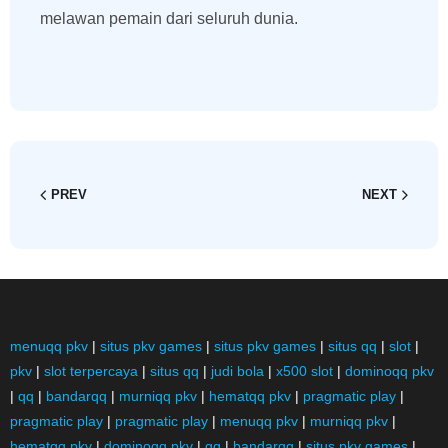
melawan pemain dari seluruh dunia.
PREV
NEXT
menuqq pkv
|
situs pkv games
|
situs pkv games
|
situs qq
|
slot
|
pkv
|
slot terpercaya
|
situs qq
|
judi bola
|
x500 slot
|
dominoqq pkv
|
qq
|
bandarqq
|
murniqq pkv
|
hematqq pkv
|
pragmatic play
|
pragmatic play
|
pragmatic play
|
menuqq pkv
|
murniqq pkv
|
hematqq pkv
|
dominoqq pkv
|
qq
|
bandarqq
|
situs pkv games
|