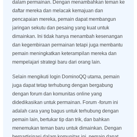
dalam permainan. Dengan menambahkan teman ke
daftar mereka dan melacak kemajuan dan
pencapaian mereka, pemain dapat membangun
jaringan sekutu dan pesaing yang kuat untuk
dimainkan. Ini tidak hanya menambah kesenangan
dan kegembiraan permainan tetapi juga membantu
pemain meningkatkan keterampilan mereka dan
mempelajari strategi baru dari orang lain.
Selain mengikuti login DominoQQ utama, pemain
juga dapat tetap terhubung dengan bergabung
dengan forum dan komunitas online yang
didedikasikan untuk permainan. Forum -forum ini
adalah cara yang bagus untuk terhubung dengan
pemain lain, bertukar tip dan trik, dan bahkan
menemukan teman baru untuk dimainkan. Dengan
berpartisipasi dalam komunitas ini, pemain dapat