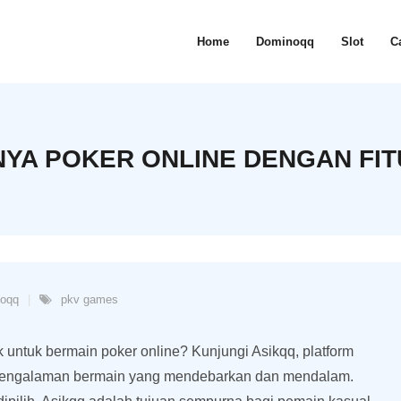
Home
Dominoqq
Slot
C
YA POKER ONLINE DENGAN FIT
oqq
pkv games
untuk bermain poker online? Kunjungi Asikqq, platform
pengalaman bermain yang mendebarkan dan mendalam.