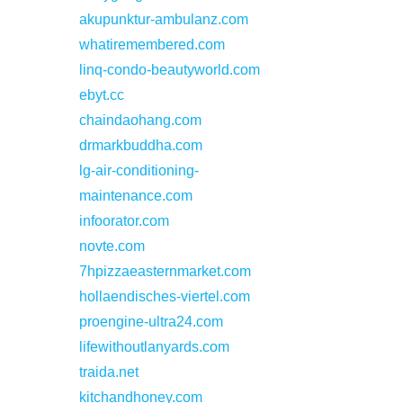
akupunktur-ambulanz.com
whatiremembered.com
linq-condo-beautyworld.com
ebyt.cc
chaindaohang.com
drmarkbuddha.com
lg-air-conditioning-
maintenance.com
infoorator.com
novte.com
7hpizzaeasternmarket.com
hollaendisches-viertel.com
proengine-ultra24.com
lifewithoutlanyards.com
traida.net
kitchandhoney.com