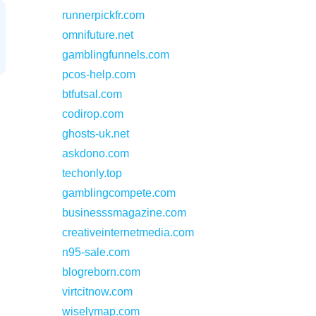
runnerpickfr.com
omnifuture.net
gamblingfunnels.com
pcos-help.com
btfutsal.com
codirop.com
ghosts-uk.net
askdono.com
techonly.top
gamblingcompete.com
businesssmagazine.com
creativeinternetmedia.com
n95-sale.com
blogreborn.com
virtcitnow.com
wiselymap.com