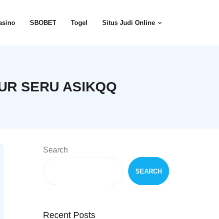
asino
SBOBET
Togel
Situs Judi Online
UR SERU ASIKQQ
Search
SEARCH
Recent Posts