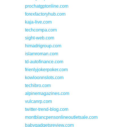
prochatgptonline.com
forexfactoryhub.com
kaja-live.com
techcompa.com
sight-web.com
himadrigroup.com
islamroman.com
td-autofinance.com
frienlyjokerpoker.com
kowloonnslots.com
techibro.com
alpinemagazines.com
vulcanrp.com
twitter-trend-blog.com
montblancpensonlineoutletsale.com
babygadgetsreview.com