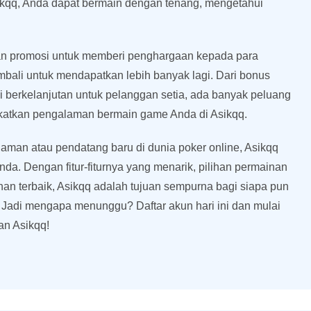
ikqq, Anda dapat bermain dengan tenang, mengetahui
an promosi untuk memberi penghargaan kepada para
ali untuk mendapatkan lebih banyak lagi. Dari bonus
 berkelanjutan untuk pelanggan setia, ada banyak peluang
katkan pengalaman bermain game Anda di Asikqq.
aman atau pendatang baru di dunia poker online, Asikqq
da. Dengan fitur-fiturnya yang menarik, pilihan permainan
n terbaik, Asikqq adalah tujuan sempurna bagi siapa pun
 Jadi mengapa menunggu? Daftar akun hari ini dan mulai
an Asikqq!