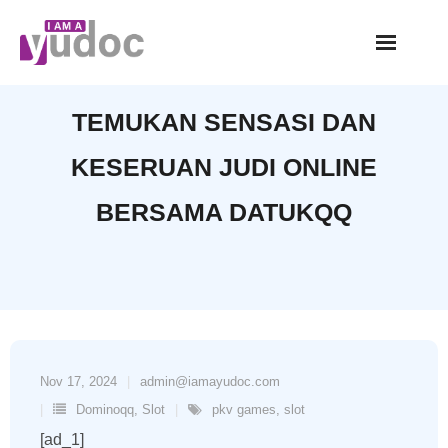
Skip
to
content
TEMUKAN SENSASI DAN
KESERUAN JUDI ONLINE
BERSAMA DATUKQQ
Nov 17, 2024
admin@iamayudoc.com
Dominoqq
,
Slot
pkv games
,
slot
[ad_1]