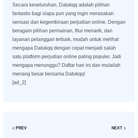
Secara keseluruhan, Datukqq adalah pilihan
fantastis bagi siapa pun yang ingin merasakan
sensasi dan kegembiraan perjudian online. Dengan
beragam pilihan permainan, fitur menarik, dan
layanan pelanggan terbaik, mudah untuk melihat
mengapa Datukqq dengan cepat menjadi salah
satu platform perjudian online paling populer. Jadi
mengapa menunggu? Daftar hari ini dan mulailah
menang besar bersama Datukqq!
[ad_2]
PREV
NEXT