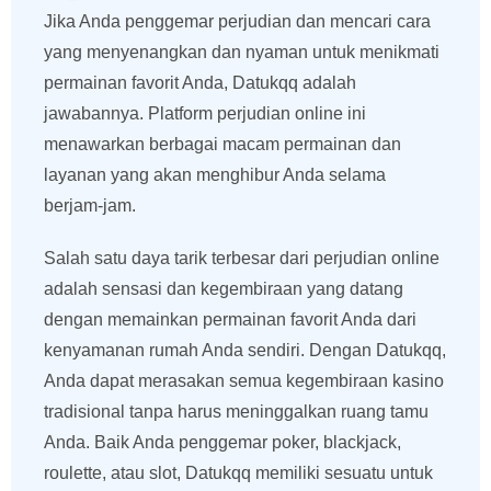
Jika Anda penggemar perjudian dan mencari cara
yang menyenangkan dan nyaman untuk menikmati
permainan favorit Anda, Datukqq adalah
jawabannya. Platform perjudian online ini
menawarkan berbagai macam permainan dan
layanan yang akan menghibur Anda selama
berjam-jam.
Salah satu daya tarik terbesar dari perjudian online
adalah sensasi dan kegembiraan yang datang
dengan memainkan permainan favorit Anda dari
kenyamanan rumah Anda sendiri. Dengan Datukqq,
Anda dapat merasakan semua kegembiraan kasino
tradisional tanpa harus meninggalkan ruang tamu
Anda. Baik Anda penggemar poker, blackjack,
roulette, atau slot, Datukqq memiliki sesuatu untuk