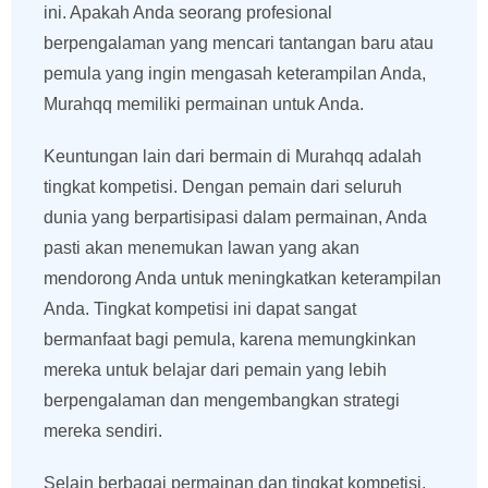
ini. Apakah Anda seorang profesional
berpengalaman yang mencari tantangan baru atau
pemula yang ingin mengasah keterampilan Anda,
Murahqq memiliki permainan untuk Anda.
Keuntungan lain dari bermain di Murahqq adalah
tingkat kompetisi. Dengan pemain dari seluruh
dunia yang berpartisipasi dalam permainan, Anda
pasti akan menemukan lawan yang akan
mendorong Anda untuk meningkatkan keterampilan
Anda. Tingkat kompetisi ini dapat sangat
bermanfaat bagi pemula, karena memungkinkan
mereka untuk belajar dari pemain yang lebih
berpengalaman dan mengembangkan strategi
mereka sendiri.
Selain berbagai permainan dan tingkat kompetisi,