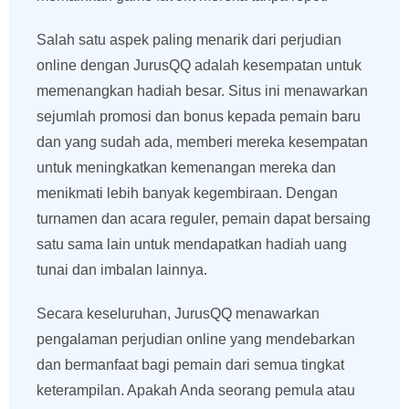
Salah satu aspek paling menarik dari perjudian
online dengan JurusQQ adalah kesempatan untuk
memenangkan hadiah besar. Situs ini menawarkan
sejumlah promosi dan bonus kepada pemain baru
dan yang sudah ada, memberi mereka kesempatan
untuk meningkatkan kemenangan mereka dan
menikmati lebih banyak kegembiraan. Dengan
turnamen dan acara reguler, pemain dapat bersaing
satu sama lain untuk mendapatkan hadiah uang
tunai dan imbalan lainnya.
Secara keseluruhan, JurusQQ menawarkan
pengalaman perjudian online yang mendebarkan
dan bermanfaat bagi pemain dari semua tingkat
keterampilan. Apakah Anda seorang pemula atau