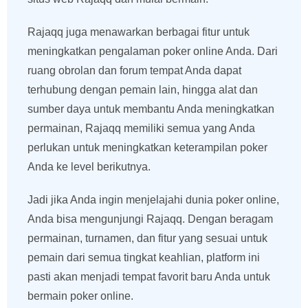
Rajaqq juga menawarkan berbagai fitur untuk
meningkatkan pengalaman poker online Anda. Dari
ruang obrolan dan forum tempat Anda dapat
terhubung dengan pemain lain, hingga alat dan
sumber daya untuk membantu Anda meningkatkan
permainan, Rajaqq memiliki semua yang Anda
perlukan untuk meningkatkan keterampilan poker
Anda ke level berikutnya.
Jadi jika Anda ingin menjelajahi dunia poker online,
Anda bisa mengunjungi Rajaqq. Dengan beragam
permainan, turnamen, dan fitur yang sesuai untuk
pemain dari semua tingkat keahlian, platform ini
pasti akan menjadi tempat favorit baru Anda untuk
bermain poker online.