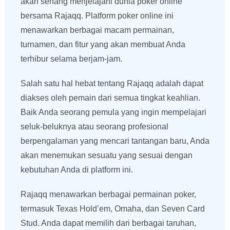
akan senang menjelajahi dunia poker online
bersama Rajaqq. Platform poker online ini
menawarkan berbagai macam permainan,
turnamen, dan fitur yang akan membuat Anda
terhibur selama berjam-jam.
Salah satu hal hebat tentang Rajaqq adalah dapat
diakses oleh pemain dari semua tingkat keahlian.
Baik Anda seorang pemula yang ingin mempelajari
seluk-beluknya atau seorang profesional
berpengalaman yang mencari tantangan baru, Anda
akan menemukan sesuatu yang sesuai dengan
kebutuhan Anda di platform ini.
Rajaqq menawarkan berbagai permainan poker,
termasuk Texas Hold’em, Omaha, dan Seven Card
Stud. Anda dapat memilih dari berbagai taruhan,