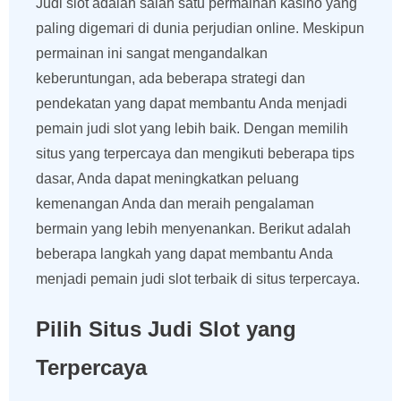
Judi slot adalah salah satu permainan kasino yang
paling digemari di dunia perjudian online. Meskipun
permainan ini sangat mengandalkan
keberuntungan, ada beberapa strategi dan
pendekatan yang dapat membantu Anda menjadi
pemain judi slot yang lebih baik. Dengan memilih
situs yang terpercaya dan mengikuti beberapa tips
dasar, Anda dapat meningkatkan peluang
kemenangan Anda dan meraih pengalaman
bermain yang lebih menyenankan. Berikut adalah
beberapa langkah yang dapat membantu Anda
menjadi pemain judi slot terbaik di situs terpercaya.
Pilih Situs Judi Slot yang
Terpercaya