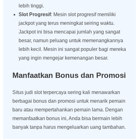
lebih tinggi.
Slot Progresif
: Mesin slot progresif memiliki
jackpot yang terus meningkat seiring waktu.
Jackpot ini bisa mencapai jumlah yang sangat
besar, namun peluang untuk memenangkannya
lebih kecil. Mesin ini sangat populer bagi mereka
yang ingin mengejar kemenangan besar.
Manfaatkan Bonus dan Promosi
Situs judi slot terpercaya sering kali menawarkan
berbagai bonus dan promosi untuk menarik pemain
baru atau mempertahankan pemain lama. Dengan
memanfaatkan bonus ini, Anda bisa bermain lebih
banyak tanpa harus mengeluarkan uang tambahan.