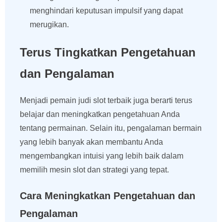
menghindari keputusan impulsif yang dapat
merugikan.
Terus Tingkatkan Pengetahuan
dan Pengalaman
Menjadi pemain judi slot terbaik juga berarti terus
belajar dan meningkatkan pengetahuan Anda
tentang permainan. Selain itu, pengalaman bermain
yang lebih banyak akan membantu Anda
mengembangkan intuisi yang lebih baik dalam
memilih mesin slot dan strategi yang tepat.
Cara Meningkatkan Pengetahuan dan
Pengalaman