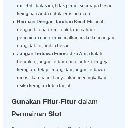
melebihi batas ini, tidak peduli seberapa besar
keinginan Anda untuk terus bermain.
Bermain Dengan Taruhan Kecil
: Mulailah
dengan taruhan kecil untuk memahami
permainan dan meminimalkan risiko kehilangan
uang dalam jumlah besar.
Jangan Terbawa Emosi
: Jika Anda kalah
beruntun, jangan terburu-buru untuk mengejar
kerugian. Tetap tenang dan jangan terbawa
emosi, karena ini hanya akan meningkatkan
risiko kerugian lebih lanjut.
Gunakan Fitur-Fitur dalam
Permainan Slot