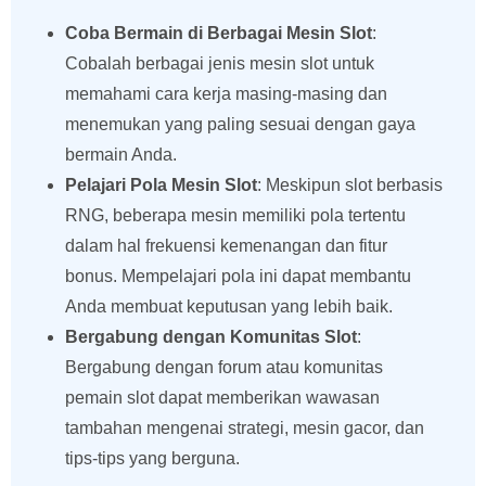
Coba Bermain di Berbagai Mesin Slot
:
Cobalah berbagai jenis mesin slot untuk
memahami cara kerja masing-masing dan
menemukan yang paling sesuai dengan gaya
bermain Anda.
Pelajari Pola Mesin Slot
: Meskipun slot berbasis
RNG, beberapa mesin memiliki pola tertentu
dalam hal frekuensi kemenangan dan fitur
bonus. Mempelajari pola ini dapat membantu
Anda membuat keputusan yang lebih baik.
Bergabung dengan Komunitas Slot
:
Bergabung dengan forum atau komunitas
pemain slot dapat memberikan wawasan
tambahan mengenai strategi, mesin gacor, dan
tips-tips yang berguna.