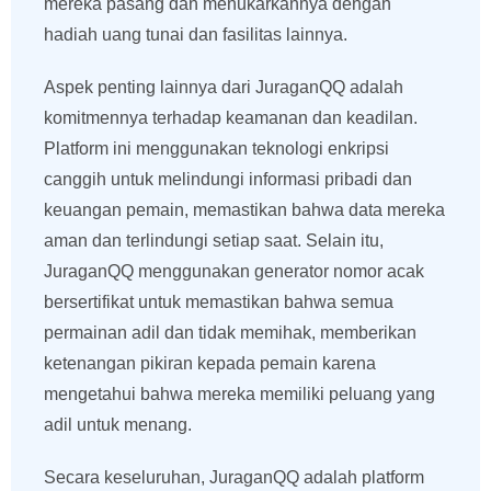
mereka pasang dan menukarkannya dengan
hadiah uang tunai dan fasilitas lainnya.
Aspek penting lainnya dari JuraganQQ adalah
komitmennya terhadap keamanan dan keadilan.
Platform ini menggunakan teknologi enkripsi
canggih untuk melindungi informasi pribadi dan
keuangan pemain, memastikan bahwa data mereka
aman dan terlindungi setiap saat. Selain itu,
JuraganQQ menggunakan generator nomor acak
bersertifikat untuk memastikan bahwa semua
permainan adil dan tidak memihak, memberikan
ketenangan pikiran kepada pemain karena
mengetahui bahwa mereka memiliki peluang yang
adil untuk menang.
Secara keseluruhan, JuraganQQ adalah platform