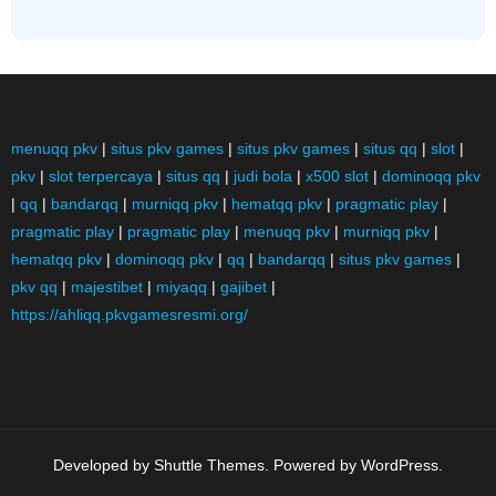
menuqq pkv
|
situs pkv games
|
situs pkv games
|
situs qq
|
slot
|
pkv
|
slot terpercaya
|
situs qq
|
judi bola
|
x500 slot
|
dominoqq pkv
|
qq
|
bandarqq
|
murniqq pkv
|
hematqq pkv
|
pragmatic play
|
pragmatic play
|
pragmatic play
|
menuqq pkv
|
murniqq pkv
|
hematqq pkv
|
dominoqq pkv
|
qq
|
bandarqq
|
situs pkv games
|
pkv qq
|
majestibet
|
miyaqq
|
gajibet
|
https://ahliqq.pkvgamesresmi.org/
Developed by
Shuttle Themes
. Powered by
WordPress
.