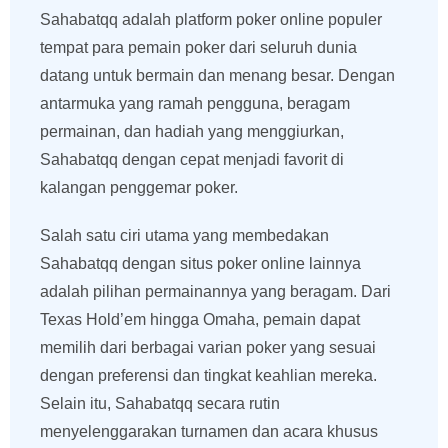
Sahabatqq adalah platform poker online populer
tempat para pemain poker dari seluruh dunia
datang untuk bermain dan menang besar. Dengan
antarmuka yang ramah pengguna, beragam
permainan, dan hadiah yang menggiurkan,
Sahabatqq dengan cepat menjadi favorit di
kalangan penggemar poker.
Salah satu ciri utama yang membedakan
Sahabatqq dengan situs poker online lainnya
adalah pilihan permainannya yang beragam. Dari
Texas Hold’em hingga Omaha, pemain dapat
memilih dari berbagai varian poker yang sesuai
dengan preferensi dan tingkat keahlian mereka.
Selain itu, Sahabatqq secara rutin
menyelenggarakan turnamen dan acara khusus