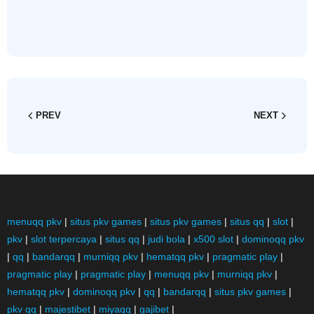
PREV
NEXT
menuqq pkv
|
situs pkv games
|
situs pkv games
|
situs qq
|
slot
|
pkv
|
slot terpercaya
|
situs qq
|
judi bola
|
x500 slot
|
dominoqq pkv
|
qq
|
bandarqq
|
murniqq pkv
|
hematqq pkv
|
pragmatic play
|
pragmatic play
|
pragmatic play
|
menuqq pkv
|
murniqq pkv
|
hematqq pkv
|
dominoqq pkv
|
qq
|
bandarqq
|
situs pkv games
|
pkv qq
|
majestibet
|
miyaqq
|
gajibet
|