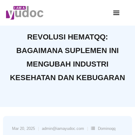
Skip
to
content
REVOLUSI HEMATQQ:
BAGAIMANA SUPLEMEN INI
MENGUBAH INDUSTRI
KESEHATAN DAN KEBUGARAN
Mar 20, 2025
admin@iamayudoc.com
Dominoqq