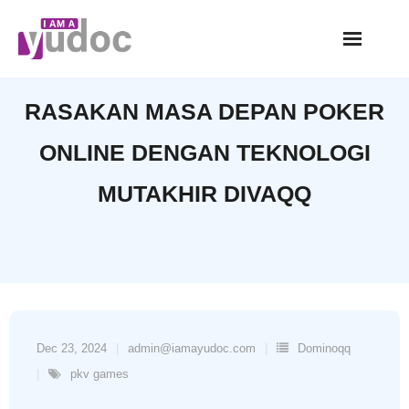
Skip
to
content
RASAKAN MASA DEPAN POKER
ONLINE DENGAN TEKNOLOGI
MUTAKHIR DIVAQQ
Dec 23, 2024
admin@iamayudoc.com
Dominoqq
pkv games