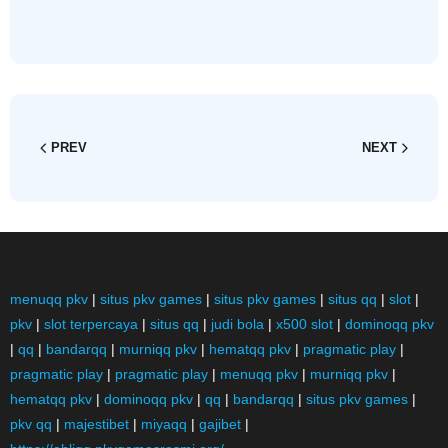
PREV
NEXT
menuqq pkv
|
situs pkv games
|
situs pkv games
|
situs qq
|
slot
|
pkv
|
slot terpercaya
|
situs qq
|
judi bola
|
x500 slot
|
dominoqq pkv
|
qq
|
bandarqq
|
murniqq pkv
|
hematqq pkv
|
pragmatic play
|
pragmatic play
|
pragmatic play
|
menuqq pkv
|
murniqq pkv
|
hematqq pkv
|
dominoqq pkv
|
qq
|
bandarqq
|
situs pkv games
|
pkv qq
|
majestibet
|
miyaqq
|
gajibet
|