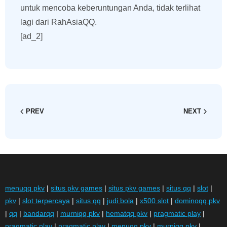
untuk mencoba keberuntungan Anda, tidak terlihat
lagi dari RahAsiaQQ.
[ad_2]
PREV
NEXT
menuqq pkv
|
situs pkv games
|
situs pkv games
|
situs qq
|
slot
|
pkv
|
slot terpercaya
|
situs qq
|
judi bola
|
x500 slot
|
dominoqq pkv
|
qq
|
bandarqq
|
murniqq pkv
|
hematqq pkv
|
pragmatic play
|
pragmatic play
|
pragmatic play
|
menuqq pkv
|
murniqq pkv
|