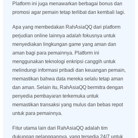
Platform ini juga menawarkan berbagai bonus dan
promosi agar pemain tetap terlibat dan kembali lagi.
Apa yang membedakan RahAsiaQQ dari platform
perjudian online lainnya adalah fokusnya untuk
menyediakan lingkungan game yang aman dan
aman bagi para pemainnya. Platform ini
menggunakan teknologi enkripsi canggih untuk
melindungi informasi pribadi dan keuangan pemain,
memastikan bahwa data mereka selalu tetap aman
dan aman. Selain itu, RahAsiaQQ bermitra dengan
penyedia pembayaran terkemuka untuk
memastikan transaksi yang mulus dan bebas repot
untuk para pemainnya.
Fitur utama lain dari RahAsiaQQ adalah tim
dukungan pelanggannya, yang tersedia 24/7 untuk