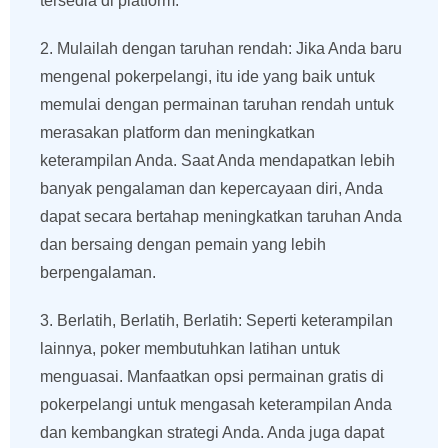
tersedia di platform.
2. Mulailah dengan taruhan rendah: Jika Anda baru
mengenal pokerpelangi, itu ide yang baik untuk
memulai dengan permainan taruhan rendah untuk
merasakan platform dan meningkatkan
keterampilan Anda. Saat Anda mendapatkan lebih
banyak pengalaman dan kepercayaan diri, Anda
dapat secara bertahap meningkatkan taruhan Anda
dan bersaing dengan pemain yang lebih
berpengalaman.
3. Berlatih, Berlatih, Berlatih: Seperti keterampilan
lainnya, poker membutuhkan latihan untuk
menguasai. Manfaatkan opsi permainan gratis di
pokerpelangi untuk mengasah keterampilan Anda
dan kembangkan strategi Anda. Anda juga dapat