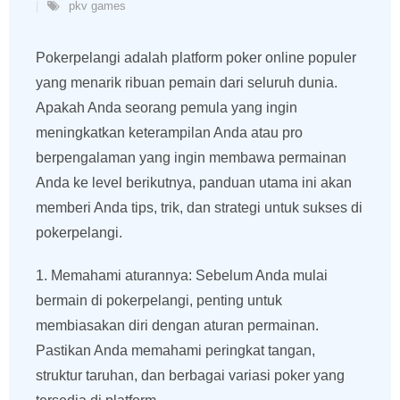
pkv games
Pokerpelangi adalah platform poker online populer
yang menarik ribuan pemain dari seluruh dunia.
Apakah Anda seorang pemula yang ingin
meningkatkan keterampilan Anda atau pro
berpengalaman yang ingin membawa permainan
Anda ke level berikutnya, panduan utama ini akan
memberi Anda tips, trik, dan strategi untuk sukses di
pokerpelangi.
1. Memahami aturannya: Sebelum Anda mulai
bermain di pokerpelangi, penting untuk
membiasakan diri dengan aturan permainan.
Pastikan Anda memahami peringkat tangan,
struktur taruhan, dan berbagai variasi poker yang