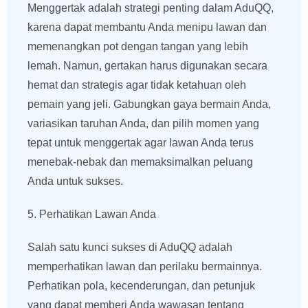
Menggertak adalah strategi penting dalam AduQQ,
karena dapat membantu Anda menipu lawan dan
memenangkan pot dengan tangan yang lebih
lemah. Namun, gertakan harus digunakan secara
hemat dan strategis agar tidak ketahuan oleh
pemain yang jeli. Gabungkan gaya bermain Anda,
variasikan taruhan Anda, dan pilih momen yang
tepat untuk menggertak agar lawan Anda terus
menebak-nebak dan memaksimalkan peluang
Anda untuk sukses.
5. Perhatikan Lawan Anda
Salah satu kunci sukses di AduQQ adalah
memperhatikan lawan dan perilaku bermainnya.
Perhatikan pola, kecenderungan, dan petunjuk
yang dapat memberi Anda wawasan tentang