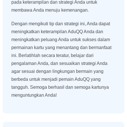
pada keterampilan dan strategi Anda untuk
membawa Anda menuju kemenangan.
Dengan mengikuti tip dan strategi ini, Anda dapat
meningkatkan keterampilan AduQQ Anda dan
meningkatkan peluang Anda untuk sukses dalam
permainan kartu yang menantang dan bermanfaat
ini. Berlatihlah secara teratur, belajar dari
pengalaman Anda, dan sesuaikan strategi Anda
agar sesuai dengan lingkungan bermain yang
berbeda untuk menjadi pemain AduQQ yang
tangguh. Semoga berhasil dan semoga kartunya
menguntungkan Anda!