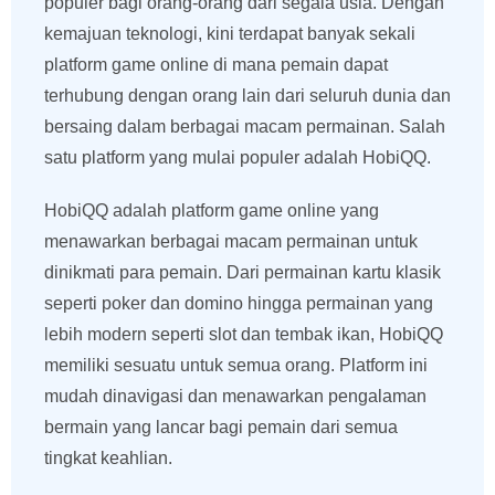
populer bagi orang-orang dari segala usia. Dengan
kemajuan teknologi, kini terdapat banyak sekali
platform game online di mana pemain dapat
terhubung dengan orang lain dari seluruh dunia dan
bersaing dalam berbagai macam permainan. Salah
satu platform yang mulai populer adalah HobiQQ.
HobiQQ adalah platform game online yang
menawarkan berbagai macam permainan untuk
dinikmati para pemain. Dari permainan kartu klasik
seperti poker dan domino hingga permainan yang
lebih modern seperti slot dan tembak ikan, HobiQQ
memiliki sesuatu untuk semua orang. Platform ini
mudah dinavigasi dan menawarkan pengalaman
bermain yang lancar bagi pemain dari semua
tingkat keahlian.