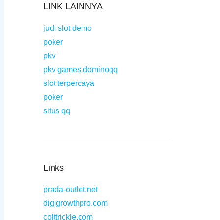
LINK LAINNYA
judi slot demo
poker
pkv
pkv games dominoqq
slot terpercaya
poker
situs qq
Links
prada-outlet.net
digigrowthpro.com
colttrickle.com