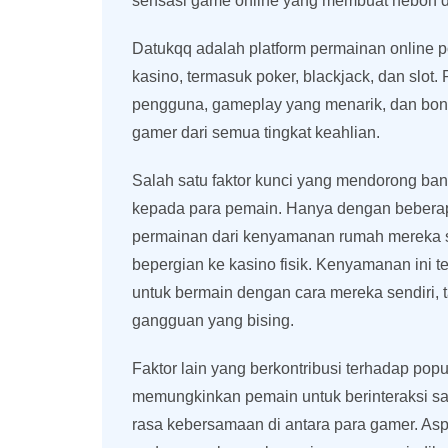
sensasi game online yang membuat heboh d
Datukqq adalah platform permainan online
kasino, termasuk poker, blackjack, dan slot
pengguna, gameplay yang menarik, dan bonu
gamer dari semua tingkat keahlian.
Salah satu faktor kunci yang mendorong b
kepada para pemain. Hanya dengan bebera
permainan dari kenyamanan rumah mereka s
bepergian ke kasino fisik. Kenyamanan ini 
untuk bermain dengan cara mereka sendiri, 
gangguan yang bising.
Faktor lain yang berkontribusi terhadap popu
memungkinkan pemain untuk berinteraksi sat
rasa kebersamaan di antara para gamer. As