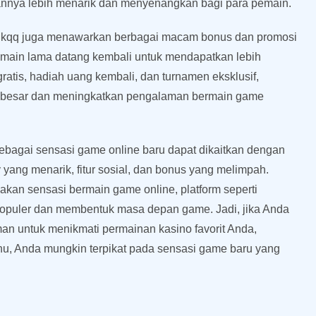
nnya lebih menarik dan menyenangkan bagi para pemain.
atukqq juga menawarkan berbagai macam bonus dan promosi
main lama datang kembali untuk mendapatkan lebih
atis, hadiah uang kembali, dan turnamen eksklusif,
 besar dan meningkatkan pengalaman bermain game
ebagai sensasi game online baru dapat dikaitkan dengan
ang menarik, fitur sosial, dan bonus yang melimpah.
an sensasi bermain game online, platform seperti
opuler dan membentuk masa depan game. Jadi, jika Anda
n untuk menikmati permainan kasino favorit Anda,
u, Anda mungkin terpikat pada sensasi game baru yang