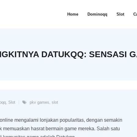
Home
Dominoqq
Slot
C
GKITNYA DATUKQQ: SENSASI 
oqq
,
Slot
pkv games
,
slot
 online mengalami lonjakan popularitas, dengan semakin
tuk memuaskan hasrat bermain game mereka. Salah satu