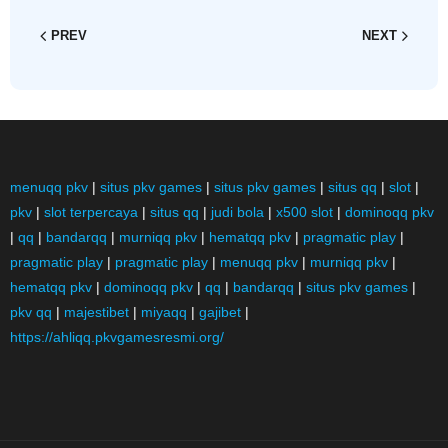
PREV
NEXT
menuqq pkv
|
situs pkv games
|
situs pkv games
|
situs qq
|
slot
|
pkv
|
slot terpercaya
|
situs qq
|
judi bola
|
x500 slot
|
dominoqq pkv
|
qq
|
bandarqq
|
murniqq pkv
|
hematqq pkv
|
pragmatic play
|
pragmatic play
|
pragmatic play
|
menuqq pkv
|
murniqq pkv
|
hematqq pkv
|
dominoqq pkv
|
qq
|
bandarqq
|
situs pkv games
|
pkv qq
|
majestibet
|
miyaqq
|
gajibet
|
https://ahliqq.pkvgamesresmi.org/