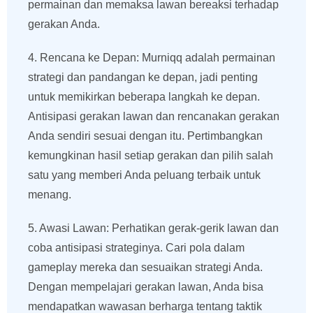
permainan dan memaksa lawan bereaksi terhadap
gerakan Anda.
4. Rencana ke Depan: Murniqq adalah permainan
strategi dan pandangan ke depan, jadi penting
untuk memikirkan beberapa langkah ke depan.
Antisipasi gerakan lawan dan rencanakan gerakan
Anda sendiri sesuai dengan itu. Pertimbangkan
kemungkinan hasil setiap gerakan dan pilih salah
satu yang memberi Anda peluang terbaik untuk
menang.
5. Awasi Lawan: Perhatikan gerak-gerik lawan dan
coba antisipasi strateginya. Cari pola dalam
gameplay mereka dan sesuaikan strategi Anda.
Dengan mempelajari gerakan lawan, Anda bisa
mendapatkan wawasan berharga tentang taktik