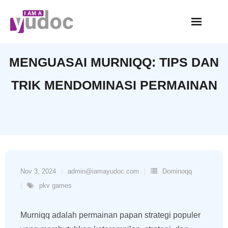
Skip
to
content
MENGUASAI MURNIQQ: TIPS DAN
TRIK MENDOMINASI PERMAINAN
Nov 3, 2024
admin@iamayudoc.com
Dominoqq
pkv games
Murniqq adalah permainan papan strategi populer