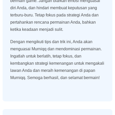
bermain game. Jangan biarkan emosi menguasai
diri Anda, dan hindari membuat keputusan yang
terburu-buru. Tetap fokus pada strategi Anda dan
pertahankan rencana permainan Anda, bahkan
ketika keadaan menjadi sulit.
Dengan mengikuti tips dan trik ini, Anda akan
menguasai Murniqq dan mendominasi permainan.
Ingatlah untuk berlatih, tetap fokus, dan
kembangkan strategi kemenangan untuk mengakali
lawan Anda dan meraih kemenangan di papan
Murniqq. Semoga berhasil, dan selamat bermain!