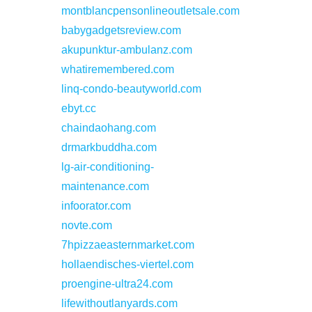
montblancpensonlineoutletsale.com
babygadgetsreview.com
akupunktur-ambulanz.com
whatiremembered.com
linq-condo-beautyworld.com
ebyt.cc
chaindaohang.com
drmarkbuddha.com
lg-air-conditioning-
maintenance.com
infoorator.com
novte.com
7hpizzaeasternmarket.com
hollaendisches-viertel.com
proengine-ultra24.com
lifewithoutlanyards.com