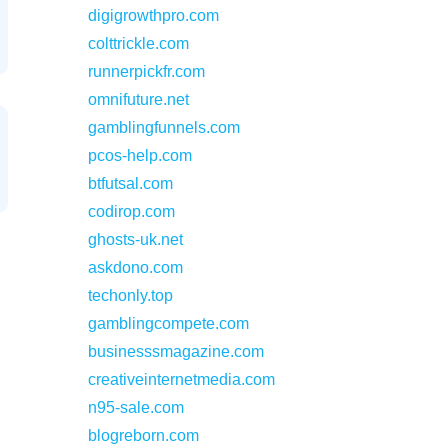
digigrowthpro.com
colttrickle.com
runnerpickfr.com
omnifuture.net
gamblingfunnels.com
pcos-help.com
btfutsal.com
codirop.com
ghosts-uk.net
askdono.com
techonly.top
gamblingcompete.com
businesssmagazine.com
creativeinternetmedia.com
n95-sale.com
blogreborn.com