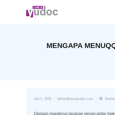
Skip
to
content
MENGAPA MENUQQ
Jan 2, 2025
admin@iamayudoc.com
Domin
Dengan maraknya layanan pesan-antar makan