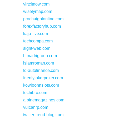
virtcitnow.com
wiselymap.com
prochatgptonline.com
forexfactoryhub.com
kaja-live.com
techcompa.com
sight-web.com
himadrigroup.com
islamroman.com
td-autofinance.com
frienlyjokerpoker.com
kowloonnslots.com
techibro.com
alpinemagazines.com
vulcanrp.com
twitter-trend-blog.com