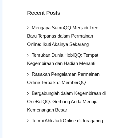
Recent Posts
Mengapa SumoQQ Menjadi Tren
Baru Terpanas dalam Permainan
Online: Ikuti Aksinya Sekarang
Temukan Dunia HobiQQ: Tempat
Kegembiraan dan Hadiah Menanti
Rasakan Pengalaman Permainan
Online Terbaik di MemberQQ
Bergabunglah dalam Kegembiraan di
OneBetQQ: Gerbang Anda Menuju
Kemenangan Besar
Temui Ahli Judi Online di Juraganqq