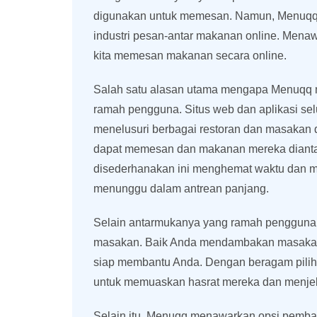
digunakan untuk memesan. Namun, Menuqq
industri pesan-antar makanan online. Menaw
kita memesan makanan secara online.
Salah satu alasan utama mengapa Menuqq m
ramah pengguna. Situs web dan aplikasi s
menelusuri berbagai restoran dan masakan
dapat memesan dan makanan mereka diantar
disederhanakan ini menghemat waktu dan 
menunggu dalam antrean panjang.
Selain antarmukanya yang ramah pengguna,
masakan. Baik Anda mendambakan masakan It
siap membantu Anda. Dengan beragam pili
untuk memuaskan hasrat mereka dan menjela
Selain itu, Menuqq menawarkan opsi pemba