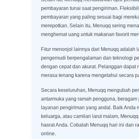
pembayaran tunai saat pengiriman. Fleksib
pembayaran yang paling sesuai bagi mereka
merepotkan. Selain itu, Menuqq sering me
menghemat uang untuk makanan favorit mer
Fitur menonjol lainnya dari Menuqq adalah 
pengemudi berpengalaman dan teknologi pe
dengan cepat dan akurat. Pelanggan dapat 
merasa tenang karena mengetahui secara pa
Secara keseluruhan, Menuqq mengubah per
antarmuka yang ramah pengguna, beragam p
layanan pengiriman yang andal. Baik Anda
keluarga, atau camilan larut malam, Menu
hasrat Anda. Cobalah Menuqq hari ini dan 
online.