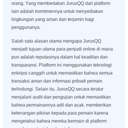
orang. Yang membedakan JurusQQ dari platform
lain adalah komitmennya untuk menyediakan
lingkungan yang aman dan terjamin bagi
penggunanya.
Salah satu alasan utama mengapa JurusQQ
menjadi tujuan utama para penjudi online di mana
pun adalah reputasinya dalam hal keadilan dan
transparansi. Platform ini menggunakan teknologi
enkripsi canggih untuk memastikan bahwa semua
transaksi aman dan informasi pribadi pemain
terlindungi. Selain itu, JurusQQ secara teratur
menjalani audit dan pengujian untuk memastikan
bahwa permainannya adil dan acak, memberikan
ketenangan pikiran kepada para pemain karena
mengetahui bahwa mereka bermain di platform