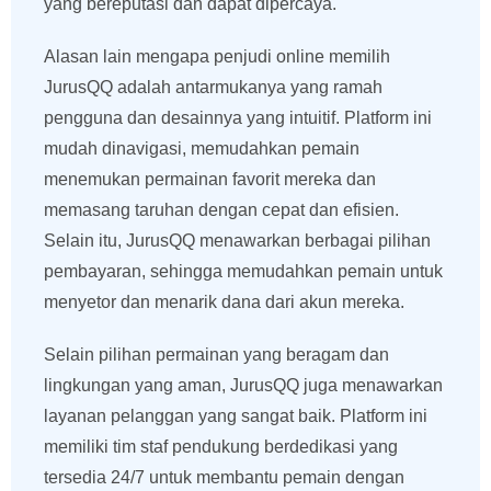
yang bereputasi dan dapat dipercaya.
Alasan lain mengapa penjudi online memilih
JurusQQ adalah antarmukanya yang ramah
pengguna dan desainnya yang intuitif. Platform ini
mudah dinavigasi, memudahkan pemain
menemukan permainan favorit mereka dan
memasang taruhan dengan cepat dan efisien.
Selain itu, JurusQQ menawarkan berbagai pilihan
pembayaran, sehingga memudahkan pemain untuk
menyetor dan menarik dana dari akun mereka.
Selain pilihan permainan yang beragam dan
lingkungan yang aman, JurusQQ juga menawarkan
layanan pelanggan yang sangat baik. Platform ini
memiliki tim staf pendukung berdedikasi yang
tersedia 24/7 untuk membantu pemain dengan