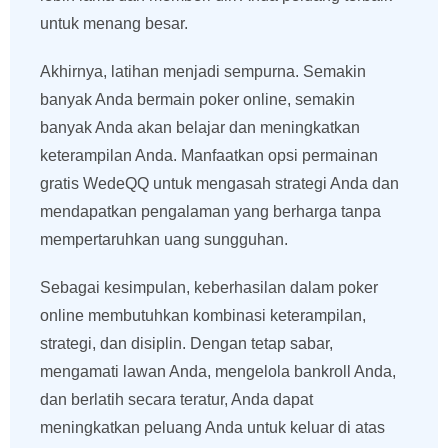
untuk menang besar.
Akhirnya, latihan menjadi sempurna. Semakin
banyak Anda bermain poker online, semakin
banyak Anda akan belajar dan meningkatkan
keterampilan Anda. Manfaatkan opsi permainan
gratis WedeQQ untuk mengasah strategi Anda dan
mendapatkan pengalaman yang berharga tanpa
mempertaruhkan uang sungguhan.
Sebagai kesimpulan, keberhasilan dalam poker
online membutuhkan kombinasi keterampilan,
strategi, dan disiplin. Dengan tetap sabar,
mengamati lawan Anda, mengelola bankroll Anda,
dan berlatih secara teratur, Anda dapat
meningkatkan peluang Anda untuk keluar di atas