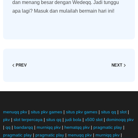
dan menang besar dengan Wedeqq. Jadi tunggu
apa lagi? Masuk dan mulailah bermain hari ini!
PREV
NEXT
menuqq pkv
|
situs pkv games
|
situs pkv games
|
situs qq
|
slot
|
pkv
|
slot terpercaya
|
situs qq
|
judi bola
|
x500 slot
|
dominoqq pkv
|
qq
|
bandarqq
|
murniqq pkv
|
hematqq pkv
|
pragmatic play
|
pragmatic play
|
pragmatic play
|
menuqq pkv
|
murniqq pkv
|