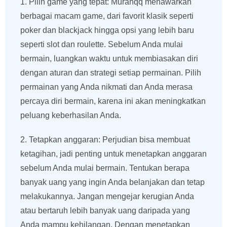
1. Pilih game yang tepat: Murahqq menawarkan
berbagai macam game, dari favorit klasik seperti
poker dan blackjack hingga opsi yang lebih baru
seperti slot dan roulette. Sebelum Anda mulai
bermain, luangkan waktu untuk membiasakan diri
dengan aturan dan strategi setiap permainan. Pilih
permainan yang Anda nikmati dan Anda merasa
percaya diri bermain, karena ini akan meningkatkan
peluang keberhasilan Anda.
2. Tetapkan anggaran: Perjudian bisa membuat
ketagihan, jadi penting untuk menetapkan anggaran
sebelum Anda mulai bermain. Tentukan berapa
banyak uang yang ingin Anda belanjakan dan tetap
melakukannya. Jangan mengejar kerugian Anda
atau bertaruh lebih banyak uang daripada yang
Anda mampu kehilangan. Dengan menetapkan