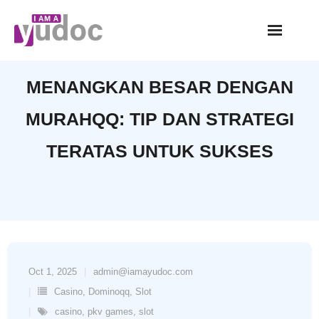
Skip
to
content
MENANGKAN BESAR DENGAN
MURAHQQ: TIP DAN STRATEGI
TERATAS UNTUK SUKSES
Oct 1, 2025
admin@iamayudoc.com
Casino
,
Dominoqq
,
Slot
casino
,
pkv games
,
slot