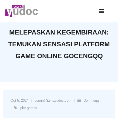
Skip
to
content
MELEPASKAN KEGEMBIRAAN:
TEMUKAN SENSASI PLATFORM
GAME ONLINE GOCENGQQ
Oct 5, 2024
admin@iamayudoc.com
Dominoqq
pkv games