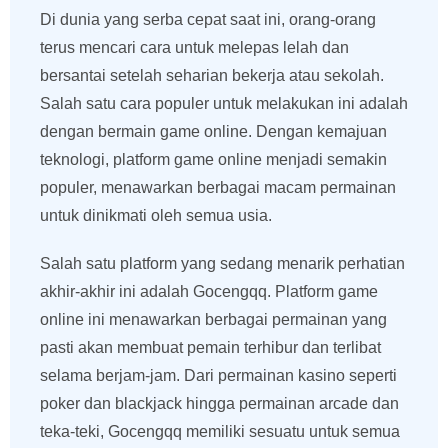
Di dunia yang serba cepat saat ini, orang-orang
terus mencari cara untuk melepas lelah dan
bersantai setelah seharian bekerja atau sekolah.
Salah satu cara populer untuk melakukan ini adalah
dengan bermain game online. Dengan kemajuan
teknologi, platform game online menjadi semakin
populer, menawarkan berbagai macam permainan
untuk dinikmati oleh semua usia.
Salah satu platform yang sedang menarik perhatian
akhir-akhir ini adalah Gocengqq. Platform game
online ini menawarkan berbagai permainan yang
pasti akan membuat pemain terhibur dan terlibat
selama berjam-jam. Dari permainan kasino seperti
poker dan blackjack hingga permainan arcade dan
teka-teki, Gocengqq memiliki sesuatu untuk semua