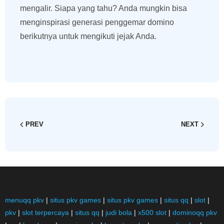
mengalir. Siapa yang tahu? Anda mungkin bisa
menginspirasi generasi penggemar domino
berikutnya untuk mengikuti jejak Anda.
PREV
NEXT
menuqq pkv
|
situs pkv games
|
situs pkv games
|
situs qq
|
slot
|
pkv
|
slot terpercaya
|
situs qq
|
judi bola
|
x500 slot
|
dominoqq pkv