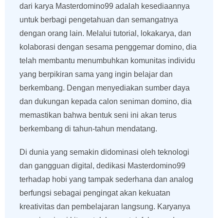
dari karya Masterdomino99 adalah kesediaannya
untuk berbagi pengetahuan dan semangatnya
dengan orang lain. Melalui tutorial, lokakarya, dan
kolaborasi dengan sesama penggemar domino, dia
telah membantu menumbuhkan komunitas individu
yang berpikiran sama yang ingin belajar dan
berkembang. Dengan menyediakan sumber daya
dan dukungan kepada calon seniman domino, dia
memastikan bahwa bentuk seni ini akan terus
berkembang di tahun-tahun mendatang.
Di dunia yang semakin didominasi oleh teknologi
dan gangguan digital, dedikasi Masterdomino99
terhadap hobi yang tampak sederhana dan analog
berfungsi sebagai pengingat akan kekuatan
kreativitas dan pembelajaran langsung. Karyanya