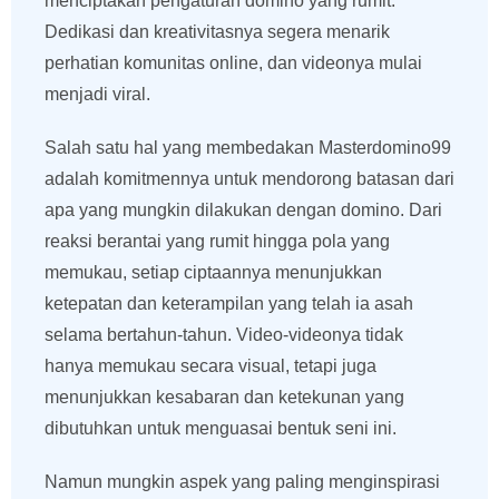
menciptakan pengaturan domino yang rumit.
Dedikasi dan kreativitasnya segera menarik
perhatian komunitas online, dan videonya mulai
menjadi viral.
Salah satu hal yang membedakan Masterdomino99
adalah komitmennya untuk mendorong batasan dari
apa yang mungkin dilakukan dengan domino. Dari
reaksi berantai yang rumit hingga pola yang
memukau, setiap ciptaannya menunjukkan
ketepatan dan keterampilan yang telah ia asah
selama bertahun-tahun. Video-videonya tidak
hanya memukau secara visual, tetapi juga
menunjukkan kesabaran dan ketekunan yang
dibutuhkan untuk menguasai bentuk seni ini.
Namun mungkin aspek yang paling menginspirasi