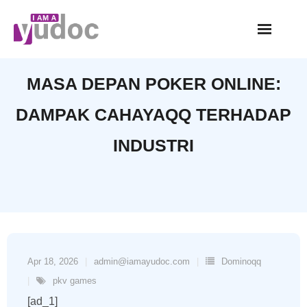
Skip
to
content
MASA DEPAN POKER ONLINE:
DAMPAK CAHAYAQQ TERHADAP
INDUSTRI
Apr 18, 2026
admin@iamayudoc.com
Dominoqq
pkv games
[ad_1]