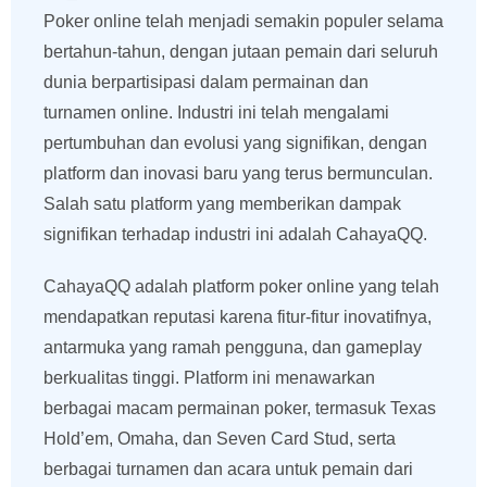
Poker online telah menjadi semakin populer selama
bertahun-tahun, dengan jutaan pemain dari seluruh
dunia berpartisipasi dalam permainan dan
turnamen online. Industri ini telah mengalami
pertumbuhan dan evolusi yang signifikan, dengan
platform dan inovasi baru yang terus bermunculan.
Salah satu platform yang memberikan dampak
signifikan terhadap industri ini adalah CahayaQQ.
CahayaQQ adalah platform poker online yang telah
mendapatkan reputasi karena fitur-fitur inovatifnya,
antarmuka yang ramah pengguna, dan gameplay
berkualitas tinggi. Platform ini menawarkan
berbagai macam permainan poker, termasuk Texas
Hold’em, Omaha, dan Seven Card Stud, serta
berbagai turnamen dan acara untuk pemain dari