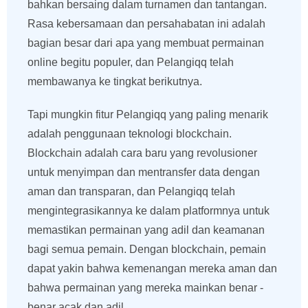
bahkan bersaing dalam turnamen dan tantangan.
Rasa kebersamaan dan persahabatan ini adalah
bagian besar dari apa yang membuat permainan
online begitu populer, dan Pelangiqq telah
membawanya ke tingkat berikutnya.
Tapi mungkin fitur Pelangiqq yang paling menarik
adalah penggunaan teknologi blockchain.
Blockchain adalah cara baru yang revolusioner
untuk menyimpan dan mentransfer data dengan
aman dan transparan, dan Pelangiqq telah
mengintegrasikannya ke dalam platformnya untuk
memastikan permainan yang adil dan keamanan
bagi semua pemain. Dengan blockchain, pemain
dapat yakin bahwa kemenangan mereka aman dan
bahwa permainan yang mereka mainkan benar -
benar acak dan adil.