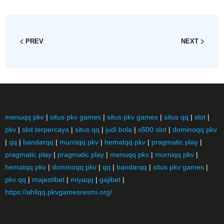
PREV
NEXT
menuqq pkv
|
situs pkv games
|
situs pkv games
|
situs qq
|
slot
|
pkv
|
slot terpercaya
|
situs qq
|
judi bola
|
x500 slot
|
dominoqq pkv
|
qq
|
bandarqq
|
murniqq pkv
|
hematqq pkv
|
pragmatic play
|
pragmatic play
|
pragmatic play
|
menuqq pkv
|
murniqq pkv
|
hematqq pkv
|
dominoqq pkv
|
qq
|
bandarqq
|
situs pkv games
|
pkv qq
|
majestibet
|
miyaqq
|
gajibet
|
https://ahliqq.pkvgamesresmi.org/