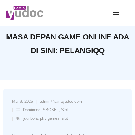
Skip
to
content
MASA DEPAN GAME ONLINE ADA
DI SINI: PELANGIQQ
Mar 8, 2025
admin@iamayudoc.com
Dominoqq
,
SBOBET
,
Slot
judi bola
,
pkv games
,
slot