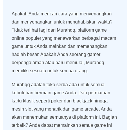
Apakah Anda mencari cara yang menyenangkan
dan menyenangkan untuk menghabiskan waktu?
Tidak terlihat lagi dari Murahqq, platform game
online populer yang menawarkan berbagai macam
game untuk Anda mainkan dan memenangkan
hadiah besar. Apakah Anda seorang gamer
berpengalaman atau baru memulai, Murahqq
memiliki sesuatu untuk semua orang.
Murahqq adalah toko serba ada untuk semua
kebutuhan bermain game Anda. Dari permainan
kartu klasik seperti poker dan blackjack hingga
mesin slot yang menarik dan game arcade, Anda
akan menemukan semuanya di platform ini. Bagian
terbaik? Anda dapat memainkan semua game ini