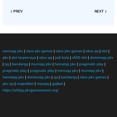
PREV
NEXT
menuqq pkv
|
situs pkv games
|
situs pkv games
|
situs qq
|
slot
|
pkv
|
slot terpercaya
|
situs qq
|
judi bola
|
x500 slot
|
dominoqq pkv
|
qq
|
bandarqq
|
murniqq pkv
|
hematqq pkv
|
pragmatic play
|
pragmatic play
|
pragmatic play
|
menuqq pkv
|
murniqq pkv
|
hematqq pkv
|
dominoqq pkv
|
qq
|
bandarqq
|
situs pkv games
|
pkv qq
|
majestibet
|
miyaqq
|
gajibet
|
https://ahliqq.pkvgamesresmi.org/