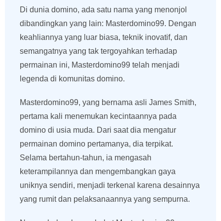
Di dunia domino, ada satu nama yang menonjol
dibandingkan yang lain: Masterdomino99. Dengan
keahliannya yang luar biasa, teknik inovatif, dan
semangatnya yang tak tergoyahkan terhadap
permainan ini, Masterdomino99 telah menjadi
legenda di komunitas domino.
Masterdomino99, yang bernama asli James Smith,
pertama kali menemukan kecintaannya pada
domino di usia muda. Dari saat dia mengatur
permainan domino pertamanya, dia terpikat.
Selama bertahun-tahun, ia mengasah
keterampilannya dan mengembangkan gaya
uniknya sendiri, menjadi terkenal karena desainnya
yang rumit dan pelaksanaannya yang sempurna.