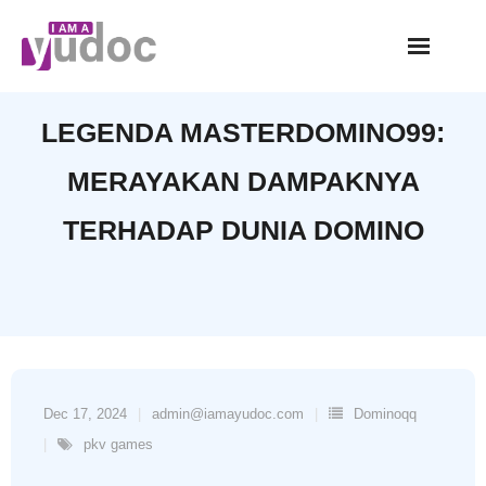
Skip
to
content
LEGENDA MASTERDOMINO99:
MERAYAKAN DAMPAKNYA
TERHADAP DUNIA DOMINO
Dec 17, 2024
admin@iamayudoc.com
Dominoqq
pkv games