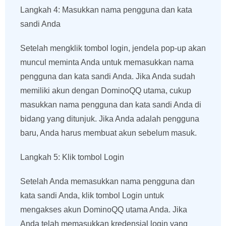
Langkah 4: Masukkan nama pengguna dan kata
sandi Anda
Setelah mengklik tombol login, jendela pop-up akan
muncul meminta Anda untuk memasukkan nama
pengguna dan kata sandi Anda. Jika Anda sudah
memiliki akun dengan DominoQQ utama, cukup
masukkan nama pengguna dan kata sandi Anda di
bidang yang ditunjuk. Jika Anda adalah pengguna
baru, Anda harus membuat akun sebelum masuk.
Langkah 5: Klik tombol Login
Setelah Anda memasukkan nama pengguna dan
kata sandi Anda, klik tombol Login untuk
mengakses akun DominoQQ utama Anda. Jika
Anda telah memasukkan kredensial login yang