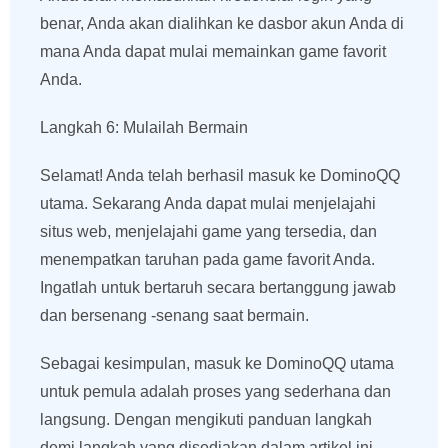
benar, Anda akan dialihkan ke dasbor akun Anda di
mana Anda dapat mulai memainkan game favorit
Anda.
Langkah 6: Mulailah Bermain
Selamat! Anda telah berhasil masuk ke DominoQQ
utama. Sekarang Anda dapat mulai menjelajahi
situs web, menjelajahi game yang tersedia, dan
menempatkan taruhan pada game favorit Anda.
Ingatlah untuk bertaruh secara bertanggung jawab
dan bersenang -senang saat bermain.
Sebagai kesimpulan, masuk ke DominoQQ utama
untuk pemula adalah proses yang sederhana dan
langsung. Dengan mengikuti panduan langkah
demi langkah yang disediakan dalam artikel ini,