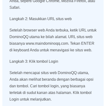
Anda, seperti Google Chrome, Mozilla Firefox, atau
Safari.
Langkah 2: Masukkan URL situs web
Setelah browser web Anda terbuka, ketik URL untuk
DominoQQ utama ke bilah alamat. URL situs web
biasanya www.maindominoqq.com. Tekan ENTER
di keyboard Anda untuk menavigasi ke situs web.
Langkah 3: Klik tombol Login
Setelah mencapai situs web DominoQQ utama,
Anda akan melihat beranda dengan berbagai opsi
dan tombol. Cari tombol login, yang biasanya
terletak di sudut kanan atas halaman. Klik tombol
Login untuk melanjutkan.