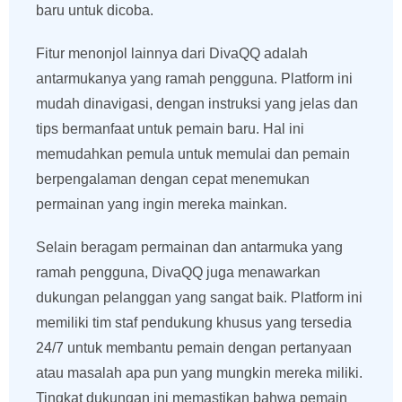
baru untuk dicoba.
Fitur menonjol lainnya dari DivaQQ adalah
antarmukanya yang ramah pengguna. Platform ini
mudah dinavigasi, dengan instruksi yang jelas dan
tips bermanfaat untuk pemain baru. Hal ini
memudahkan pemula untuk memulai dan pemain
berpengalaman dengan cepat menemukan
permainan yang ingin mereka mainkan.
Selain beragam permainan dan antarmuka yang
ramah pengguna, DivaQQ juga menawarkan
dukungan pelanggan yang sangat baik. Platform ini
memiliki tim staf pendukung khusus yang tersedia
24/7 untuk membantu pemain dengan pertanyaan
atau masalah apa pun yang mungkin mereka miliki.
Tingkat dukungan ini memastikan bahwa pemain