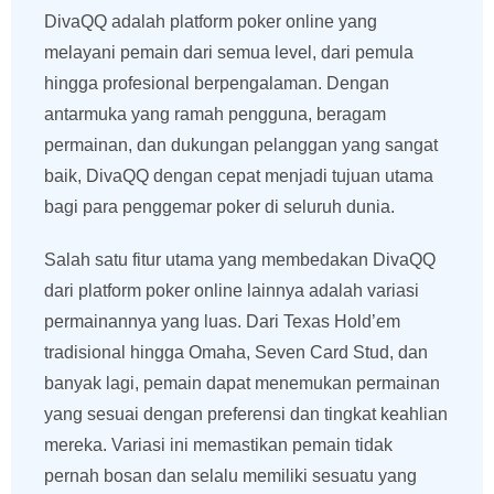
DivaQQ adalah platform poker online yang
melayani pemain dari semua level, dari pemula
hingga profesional berpengalaman. Dengan
antarmuka yang ramah pengguna, beragam
permainan, dan dukungan pelanggan yang sangat
baik, DivaQQ dengan cepat menjadi tujuan utama
bagi para penggemar poker di seluruh dunia.
Salah satu fitur utama yang membedakan DivaQQ
dari platform poker online lainnya adalah variasi
permainannya yang luas. Dari Texas Hold’em
tradisional hingga Omaha, Seven Card Stud, dan
banyak lagi, pemain dapat menemukan permainan
yang sesuai dengan preferensi dan tingkat keahlian
mereka. Variasi ini memastikan pemain tidak
pernah bosan dan selalu memiliki sesuatu yang