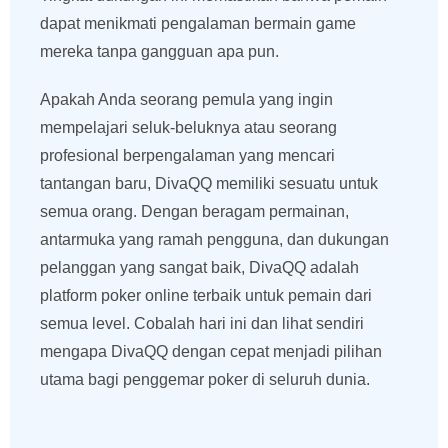
dapat menikmati pengalaman bermain game
mereka tanpa gangguan apa pun.
Apakah Anda seorang pemula yang ingin
mempelajari seluk-beluknya atau seorang
profesional berpengalaman yang mencari
tantangan baru, DivaQQ memiliki sesuatu untuk
semua orang. Dengan beragam permainan,
antarmuka yang ramah pengguna, dan dukungan
pelanggan yang sangat baik, DivaQQ adalah
platform poker online terbaik untuk pemain dari
semua level. Cobalah hari ini dan lihat sendiri
mengapa DivaQQ dengan cepat menjadi pilihan
utama bagi penggemar poker di seluruh dunia.