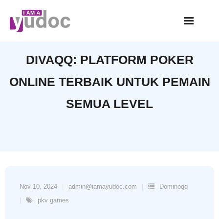
Skip
to
content
DIVAQQ: PLATFORM POKER
ONLINE TERBAIK UNTUK PEMAIN
SEMUA LEVEL
Nov 10, 2024
admin@iamayudoc.com
Dominoqq
pkv games