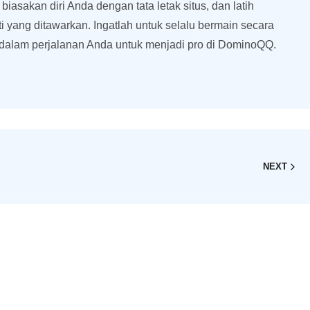
biasakan diri Anda dengan tata letak situs, dan latih
i yang ditawarkan. Ingatlah untuk selalu bermain secara
dalam perjalanan Anda untuk menjadi pro di DominoQQ.
NEXT