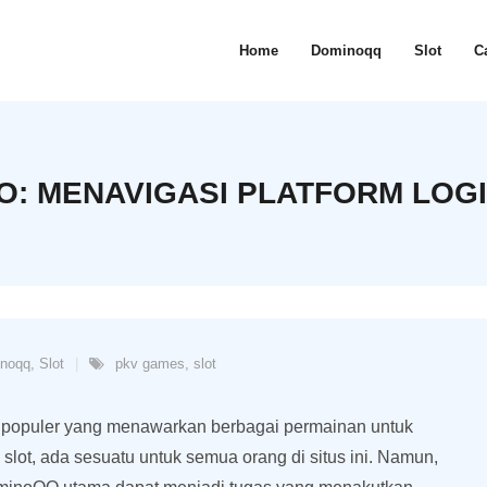
Home
Dominoqq
Slot
C
RO: MENAVIGASI PLATFORM LOG
noqq
,
Slot
pkv games
,
slot
e populer yang menawarkan berbagai permainan untuk
 slot, ada sesuatu untuk semua orang di situs ini. Namun,