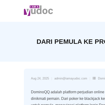
Skip
to
content
DARI PEMULA KE P
Aug 24, 2025
admin@iamayudoc.com
Domi
DominoQQ adalah platform perjudian onlin
dinikmati pemain. Dari poker ke blackjack ke