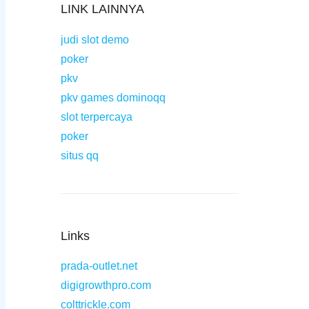
LINK LAINNYA
judi slot demo
poker
pkv
pkv games dominoqq
slot terpercaya
poker
situs qq
Links
prada-outlet.net
digigrowthpro.com
colttrickle.com