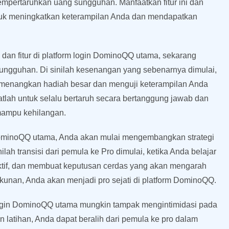
mpertaruhkan uang sungguhan. Manfaatkan fitur ini dan
uk meningkatkan keterampilan Anda dan mendapatkan
n fitur di platform login DominoQQ utama, sekarang
ungguhan. Di sinilah kesenangan yang sebenarnya dimulai,
menangkan hadiah besar dan menguji keterampilan Anda
gatlah untuk selalu bertaruh secara bertanggung jawab dan
 mampu kehilangan.
 DominoQQ utama, Anda akan mulai mengembangkan strategi
ilah transisi dari pemula ke Pro dimulai, ketika Anda belajar
ktif, dan membuat keputusan cerdas yang akan mengarah
unan, Anda akan menjadi pro sejati di platform DominoQQ.
login DominoQQ utama mungkin tampak mengintimidasi pada
n latihan, Anda dapat beralih dari pemula ke pro dalam