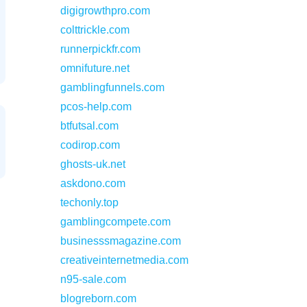
digigrowthpro.com
colttrickle.com
runnerpickfr.com
omnifuture.net
gamblingfunnels.com
pcos-help.com
btfutsal.com
codirop.com
ghosts-uk.net
askdono.com
techonly.top
gamblingcompete.com
businesssmagazine.com
creativeinternetmedia.com
n95-sale.com
blogreborn.com