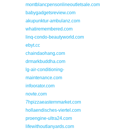
montblancpensonlineoutletsale.com
babygadgetsreview.com
akupunktur-ambulanz.com
whatiremembered.com
linq-condo-beautyworld.com
ebyt.cc
chaindaohang.com
drmarkbuddha.com
lg-air-conditioning-
maintenance.com
infoorator.com
novte.com
7hpizzaeasternmarket.com
hollaendisches-viertel.com
proengine-ultra24.com
lifewithoutlanyards.com