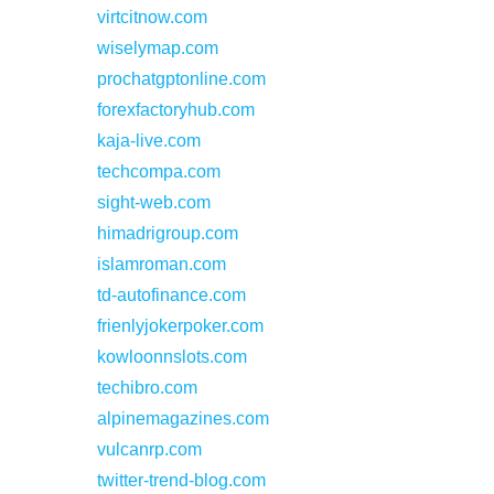
virtcitnow.com
wiselymap.com
prochatgptonline.com
forexfactoryhub.com
kaja-live.com
techcompa.com
sight-web.com
himadrigroup.com
islamroman.com
td-autofinance.com
frienlyjokerpoker.com
kowloonnslots.com
techibro.com
alpinemagazines.com
vulcanrp.com
twitter-trend-blog.com