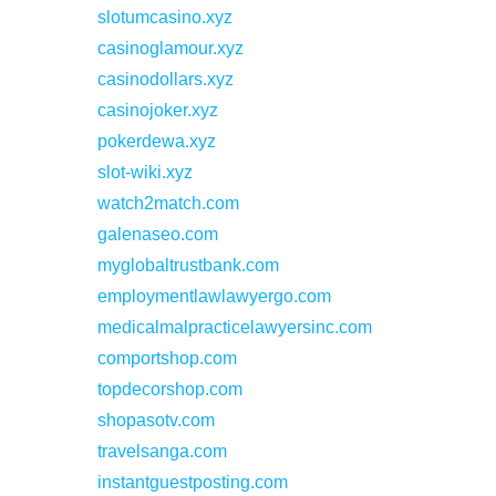
slotumcasino.xyz
casinoglamour.xyz
casinodollars.xyz
casinojoker.xyz
pokerdewa.xyz
slot-wiki.xyz
watch2match.com
galenaseo.com
myglobaltrustbank.com
employmentlawlawyergo.com
medicalmalpracticelawyersinc.com
comportshop.com
topdecorshop.com
shopasotv.com
travelsanga.com
instantguestposting.com