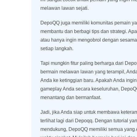
melawan lawan sejati.
DepoQQ juga memiliki komunitas pemain ya
membantu dan berbagi tips dan strategi. Ap
atau hanya ingin mengobrol dengan sesama
setiap langkah.
Tapi mungkin fitur paling berharga dari De
bermain melawan lawan yang terampil, Anda
Anda ke ketinggian baru. Apakah Anda ingin
gameplay Anda secara keseluruhan, Depo
menantang dan bermanfaat.
Jadi, jika Anda siap untuk membawa keteram
terlihat lagi dari Depoqq. Dengan tutorial 
mendukung, DepoQQ memiliki semua yang A