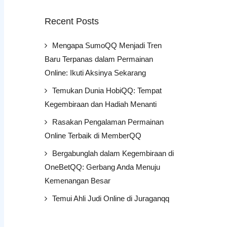
Recent Posts
Mengapa SumoQQ Menjadi Tren
Baru Terpanas dalam Permainan
Online: Ikuti Aksinya Sekarang
Temukan Dunia HobiQQ: Tempat
Kegembiraan dan Hadiah Menanti
Rasakan Pengalaman Permainan
Online Terbaik di MemberQQ
Bergabunglah dalam Kegembiraan di
OneBetQQ: Gerbang Anda Menuju
Kemenangan Besar
Temui Ahli Judi Online di Juraganqq